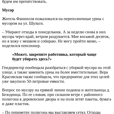
будем им препятствовать.
Мусор
Житель Фаниполя пожаловался на переполненные урны с
мусором на ул. Шульги.
– Убирают отходы в понедельник. А за неделю снова в них
мусора через край, ветром раздувается. Мне восьмой десяток,
но я хожу с мешком и собираю. Не могу пройти мимо, –
поделился пенсионер.
«Может, закрепите работника, который чаще
будет убирать здесь?»
Гендиректор пообещала разобраться с уборкой мусора на этой
улице, а также заменить урны на более вместительные. Вера
Красовская также сообщила, что предприятие для этих целей
уже закупило 50-литровые емкости.
Вопрос по мусору на прямой линии подняла и жительница д.
Безодница. По ее словам, при сильном ветре с районного
полигона в деревенские дворы и на поля летят пакеты, бумага
и даже пластик.
– По периметру полигона мы выставляем сетку. Отходы