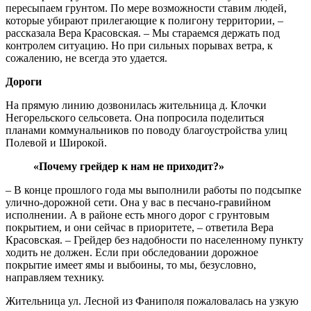
пересыпаем грунтом. По мере возможности ставим людей,
которые убирают прилегающие к полигону территории, –
рассказала Вера Красовская. – Мы стараемся держать под
контролем ситуацию. Но при сильных порывах ветра, к
сожалению, не всегда это удается.
Дороги
На прямую линию дозвонилась жительница д. Клочки
Негорельского сельсовета. Она попросила поделиться
планами коммунальников по поводу благоустройства улиц
Полевой и Широкой.
«Почему грейдер к нам не приходит?»
– В конце прошлого года мы выполнили работы по подсыпке
улично-дорожной сети. Она у вас в песчано-гравийном
исполнении. А в районе есть много дорог с грунтовым
покрытием, и они сейчас в приоритете, – ответила Вера
Красовская. – Грейдер без надобности по населенному пункту
ходить не должен. Если при обследовании дорожное
покрытие имеет ямы и выбоины, то мы, безусловно,
направляем технику.
Жительница ул. Лесной из Фаниполя пожаловалась на узкую