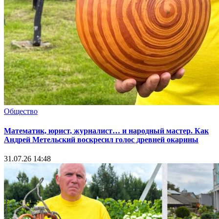
Общество
Математик, юрист, журналист… и народный мастер. Как
Андрей Метельский воскресил голос древней окарины
31.07.26 14:48