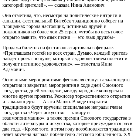
категорий зрителей», — сказала Инна Адамович.
Она отметила, что, несмотря на политические интриги и
санкции, фестивальный Витебск традиционно соберет на
площадках города настоящих, истинных друзей и
поклонников из более чем 25 стран, «чтобы во весь голос
открыто заявить, что язык песни — это язык дружбы».
Продажа билетов на фестиваль стартовала в феврале.
«Приглашаем гостей из всех стран. Думаю, каждый зритель
найдет проект по душе, который с удовольствием посетит и
получит истинное удовольствие», — отметила Инна
Адамович.
Основными мероприятиями фестиваля станут гала-концерты
открытия и закрытия, мероприятия в ходе дней Союзного
государства, дней молодежи, международные конкурсы и
многие другие проекты. Режиссер торжественного открытия
и гала-концерта — Агата Мацко. В ходе открытия
традиционно будут вручены специальные награды главы
государства «Через искусство — к миру и
взаимопониманию», а также премии Союзного государства в
области литературы и искусства, которые присуждаются раз в
два года. «Кроме того, в этом году возобновляется традиция и
будет вручена награда победителю детского юбилейного, XX