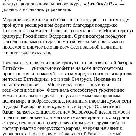
международного вокального конкурса «Витебск-2022», —
добавила начальник управления.
Мероприятия в ходе дней Союзного государства в этом году
пройдут в расширенном формате благодаря поддержке
Постоянного комитета Союзного государства и Министерства
культуры Российской Федерации. Организаторы порадуют
зрителей новыми интересными творческими проектами и
продемонстрируют всю широту фестивальной палитры и
сценического искусства.
Начальник управления подчеркнула, что «Славянский базар в
Витебске» — уникальное событие на всем постсоветском
пространстве и, пожалуй, во всем мире, это визитная карточка
не только Витебщины, но и всей Беларуси. Неизменным
остается его девиз — «Через искусство — к миру и
взаимопониманию». Фестиваль способствует укреплению
межнациональной дружбы, служит самым благородным
целям мира и добрососедства, истинным идеалам духовности
и добра. Как ярчайший культурный бренд, «Славянский
базар» является олицетворением белорусской независимости
и расширяет новые горизонты в гуманитарной и культурной
сферах, неизменно подчеркивая открытость, дружелюбие и
гостеприимство белорусского народа, уверена начальник
управления. По ее словам, «Славянский базар» — самый