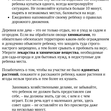
ребенка купаться одного, всегда контролируйте
ситуацию. Не позволяйте купаться больше 10 минут,
нырять в незнакомых местах, баловаться на воде.
Ежедневно напоминайте своему ребёнку о правилах
дорожного движения.
Деревня или дача – это не только отдых, но и уход за садом и
огородом. Если вы обработали овощи
химикатами
, то
обязательно обезопасьте территорию каким-либо ограждением
и доходчиво объясните ребенку, что заходить туда строго-
настрого запрещено, а тем более срывать и пробовать на вкус.
Уберите
лекарства и химические вещества
, необходимые
для сада-огорода и для бытовых нужд, в недоступные для
ребенка места.
Позаботьтесь о том, чтобы на участке не было
ядовитых
растений
, покажите и расскажите ребенку, какие растения и
ягоды нельзя трогать и тем более их кушать.
Занимаясь хозяйственными делами, не забывайте,
что ребенок не должен быть предоставлен сам
себе, – вы должны знать, где он, с кем и с чем
играет. Если речь идет о маленьких детях, здесь
совет один – не оставляйте их без присмотра даже
на несколько минут.