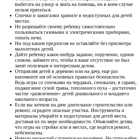
выбегать на улицу и звать на помощь, ни в коем случае
нельзя прятаться.
Спички и зажигалки храните в недоступных для детей
местах.
Не разрешайте своему ребенку самостоятельно
пользоваться газовыми и электрическими приборами,
топить печи.
Ни под каким предлогом не оставляйте без присмотра
малолетних детей.
Дайте ребенку какое-нибудь задание, поручение, одним
словом, займите его, чтобы в ваше отсутствие он был
занят полезным и интересным делом.
Отправляя детей в деревню или на дачу, еще раз
напомните им об основных правилах безопасности.
Ведь игры со спичками на чердаках, сеновалах, в сараях,
поджигание сухой травы, тополиного пуха – достаточно
частое «развлечение» детей дошкольного и младшего
школьного возраста.
Если вы затеяли на даче длительное строительство или
ремонт, оградите опасные участки. Инструменты и
материалы убирайте в недоступные для детей места,
доставая их по мере необходимости. Объясняйте детям,
что игры на стройке или в местах, где ведётся ремонт,
небезопасны.
Немало несчастий случается на водоёмах. Не отпускайте