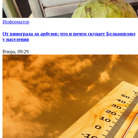
Информатор
От винограда до арбузов: что и почем скупает Белкоопсоюз
у населения
Вчера, 09:29