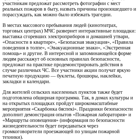
участникам предложат рассмотреть фотографии с мест
реальных пожаров в быту, назвать причины произошедшего и
порассуждать, как можно было избежать трагедии.
В местах массового пребывания людей (кинотеатрах,
торговых центрах) МЧС развернет интерактивные площадки:
выставка сгоревших электроприборов и домашней утвари,
«Опасности в квартире», «Безопасная эвакуация», «Правила
поведения в толпе», «Эвакуационные знаки», «Экстренная
помощь» и другие. В интересной и запоминающейся форме
людям расскажут об основных правилах безопасности,
предложат на практике продемонстрировать действия в
случае различных ЧС. Все участники акции получат яркую
печатную продукцию — буклеты, брошюры, наклейки,
закладки и календари.
Для жителей сельских населенных пунктов также будет
подготовлена обширная программа. Так, в домах культуры и
на открытых площадках пройдут широкомасштабные
мероприятия «Скарбонка бяспекi». Праздники безопасности
дополнит демонстрация опытов «Пожарная лаборатория» и
«Маршруты оповещения» (информация по безопасности
жизнедеятельности будет передаваться через
громкоговорители проезжающей по улицам пожарной
техники).