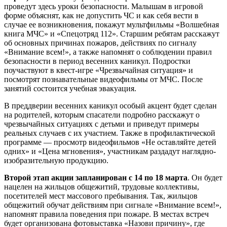
проведут здесь уроки безопасности. Малышам в игровой
форме объяснят, как не допустить ЧС и как себя вести в
случае ее возникновения, покажут мультфильмы «Волшебная
книга МЧС» и «Спецотряд 112». Старшим ребятам расскажут
об основных причинах пожаров, действиях по сигналу
«Внимание всем!», а также напомнят о соблюдении правил
безопасности в период весенних каникул. Подростки
поучаствуют в квест-игре «Чрезвычайная ситуация» и
посмотрят познавательные видеофильмы от МЧС. После
занятий состоится учебная эвакуация.
В преддверии весенних каникул особый акцент будет сделан
на родителей, которым спасатели подробно расскажут о
чрезвычайных ситуациях с детьми и приведут примеры
реальных случаев с их участием. Также в профилактической
программе — просмотр видеофильмов «Не оставляйте детей
одних» и «Цена мгновения», участникам раздадут наглядно-
изобразительную продукцию.
Второй этап акции запланирован с 14 по 18 марта
. Он будет
нацелен на жильцов общежитий, трудовые коллективы,
посетителей мест массового пребывания. Так, жильцов
общежитий обучат действиям при сигнале «Внимание всем!»,
напомнят правила поведения при пожаре. В местах встреч
будет организована фотовыставка «Назови причину», где