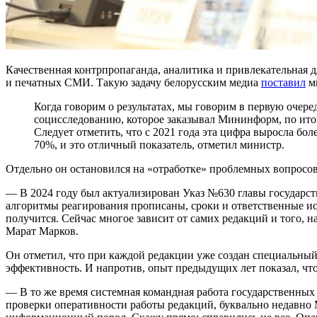
Качественная контрпропаганда, аналитика и привлекательная д
и печатных СМИ. Такую задачу белорусским медиа
поставил
ми
Когда говорим о результатах, мы говорим в первую очер
социсследованию, которое заказывал Мининформ, по итог
Следует отметить, что с 2021 года эта цифра выросла бо
70%, и это отличный показатель, отметил министр.
Отдельно он остановился на «отработке» проблемных вопросов
— В 2024 году был актуализирован Указ №630 главы государ
алгоритмы реагирования прописаны, сроки и ответственные ис
получится. Сейчас многое зависит от самих редакций и того,
Марат Марков.
Он отметил, что при каждой редакции уже создан специальный
эффективность. И напротив, опыт предыдущих лет показал, ч
— В то же время системная командная работа государственных
проверки оперативности работы редакций, буквально недавн