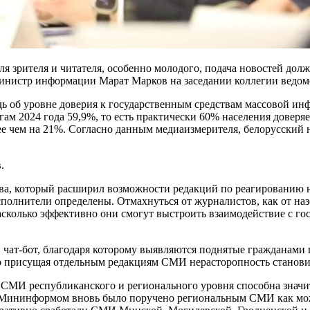
ля зрителя и читателя, особенно молодого, подача новостей до
нистр информации Марат Марков на заседании коллегии ведомст
едь об уровне доверия к государственным средствам массовой и
ам 2024 года 59,9%, то есть практически 60% населения довер
лее чем на 21%. Согласно данным медиаизмерителя, белорусский
.
ства, который расширил возможности редакций по реагировани
полнители определены. Отмахнуться от журналистов, как от наз
 насколько эффективно они смогут выстроить взаимодействие с 
 чат-бот, благодаря которому выявляются поднятые гражданами
то присущая отдельным редакциям СМИ нерасторопность станов
 СМИ республиканского и регионального уровня способна значи
о Мининформом вновь было поручено региональным СМИ как мо