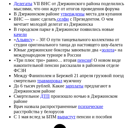
Делегаты
VII ВНС от Дзержинского района поделились
мыслями, что они ждут от итогов проведения форума
В Дзержинском районе
утверждены
места для купания
ВНС — шанс сделать
селфи
с Президентом. О чем
мечтает молодой делегат из Дзержинска
В городском парке в Дзержинске появились новые
качели
«
Альянсу
» – 30! О пути танцевального коллектива от
студии оригинального танца до настоящего шоу-балета
Юные дзержинские боксеры завоевали два «
золота
» на
международном турнире в России
«Три плюс три» равно… вторая
пенсия
! О новом виде
накопительной пенсии рассказали в районном отделе
ФСЗН
Между Фаниполем и Бережей 21 апреля грузовой поезд
смертельно
травмировал
мужчину
До 6 тысяч рублей. Какие
зарплаты
предлагают в
Дзержинском районе
Смертельное
ДТП
произошло ночью в Дзержинском
районе
Врач назвала распространенные
психические
расстройства у белорусов
С 1 мая вслед за БПМ
вырастут
пенсии и пособия