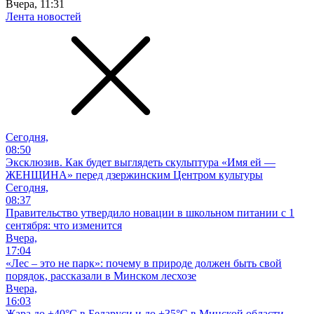
Вчера, 11:31
Лента новостей
Сегодня,
08:50
Эксклюзив. Как будет выглядеть скульптура «Имя ей —
ЖЕНЩИНА» перед дзержинским Центром культуры
Сегодня,
08:37
Правительство утвердило новации в школьном питании с 1
сентября: что изменится
Вчера,
17:04
«Лес – это не парк»: почему в природе должен быть свой
порядок, рассказали в Минском лесхозе
Вчера,
16:03
Жара до +40°С в Беларуси и до +35°С в Минской области