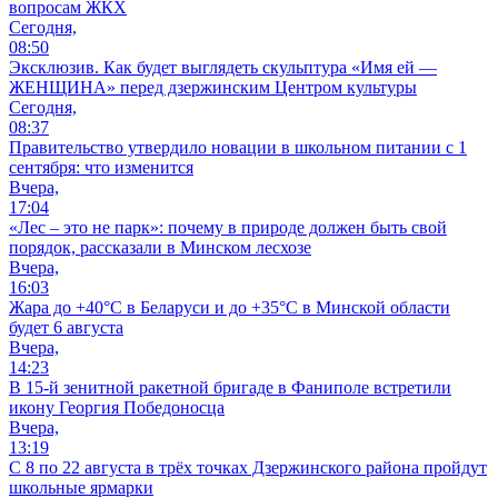
вопросам ЖКХ
Сегодня,
08:50
Эксклюзив. Как будет выглядеть скульптура «Имя ей —
ЖЕНЩИНА» перед дзержинским Центром культуры
Сегодня,
08:37
Правительство утвердило новации в школьном питании с 1
сентября: что изменится
Вчера,
17:04
«Лес – это не парк»: почему в природе должен быть свой
порядок, рассказали в Минском лесхозе
Вчера,
16:03
Жара до +40°С в Беларуси и до +35°С в Минской области
будет 6 августа
Вчера,
14:23
В 15-й зенитной ракетной бригаде в Фаниполе встретили
икону Георгия Победоносца
Вчера,
13:19
С 8 по 22 августа в трёх точках Дзержинского района пройдут
школьные ярмарки