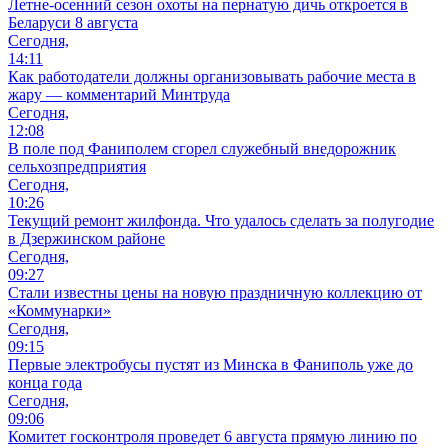
Летне-осенний сезон охоты на пернатую дичь откроется в
Беларуси 8 августа
Сегодня,
14:11
Как работодатели должны организовывать рабочие места в
жару — комментарий Минтруда
Сегодня,
12:08
В поле под Фаниполем сгорел служебный внедорожник
сельхозпредприятия
Сегодня,
10:26
Текущий ремонт жилфонда. Что удалось сделать за полугодие
в Дзержинском районе
Сегодня,
09:27
Стали известны цены на новую праздничную коллекцию от
«Коммунарки»
Сегодня,
09:15
Первые электробусы пустят из Минска в Фаниполь уже до
конца года
Сегодня,
09:06
Комитет госконтроля проведет 6 августа прямую линию по