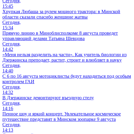
Сегодня,
15:45
Хрупкая Любаша за рулем мощного трактора: в Минской
области сказали спасибо женщине жатвы
Сегодня,
15:34
Прямую линию в Миноблисполкоме 8 августа проведет
управляющий делами Татьяна Шевцова
Сегодня,
14:42
«Меня нельзя разделить на части». Как учитель биологии из
Дзержинска преподает, растит, строит и влюбляет в науку
Сегодня,
14:40
С 6 по 16 августа мотоциклисты будут находиться под особым
контролем ГАИ
Сегодня,
14:32
В Дзержинске демонтируют въездную стелу
Сегодня,
14:16
Пенное шоу и яркий концерт. Увлекательное космическое
путешествие представят в Минском зоопарке 9 августа
Сегодня,
14:13