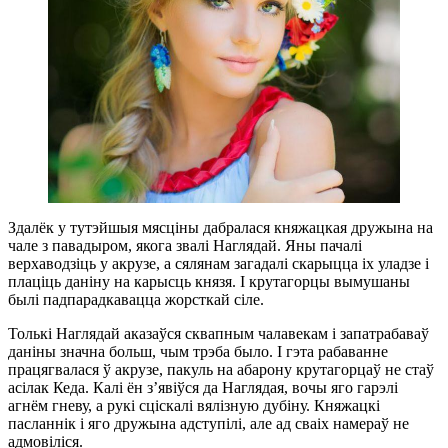
Здалёк у тутэйшыя мясціны дабралася княжацкая дружына на
чале з павадыром, якога звалі Наглядай. Яны пачалі
верхаводзіць у акрузе, а сялянам загадалі скарыцца іх уладзе і
плаціць даніну на карысць князя. І крутагорцы вымушаны
былі падпарадкавацца жорсткай сіле.
Толькі Наглядай аказаўся сквапным чалавекам і запатрабаваў
даніны значна больш, чым трэба было. І гэта рабаванне
працягвалася ў акрузе, пакуль на абарону крутагорцаў не стаў
асілак Кеда. Калі ён з’явіўся да Наглядая, вочы яго гарэлі
агнём гневу, а рукі сціскалі вялізную дубіну. Княжацкі
пасланнік і яго дружына адступілі, але ад сваіх намераў не
адмовіліся.