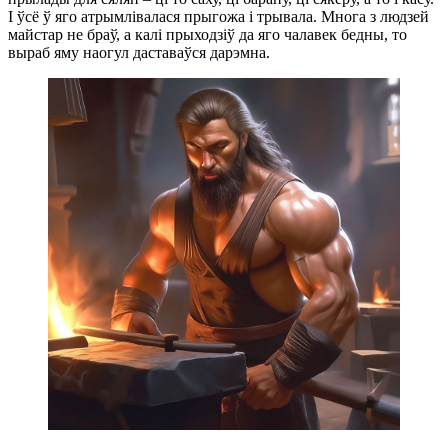
І ўсё ў яго атрымлівалася прыгожа і трывала. Многа з людзей
майстар не браў, а калі прыходзіў да яго чалавек бедны, то
выраб яму наогул даставаўся дарэмна.