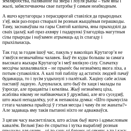
земляробства, паляванне на звера і лоўля рыбы – тым яны і
жылі, забяспечваючы свае патрэбы ў самым неабходным.
А яшчэ крутагорцы з перасцярогай ставіліся да прыродных
з’яў, якія раз-пораз стваралі ім розныя жыццёвыя перашкоды.
Таму, заснаваўшы на гары Святой капішча, яны прыходзілі да
сваіх ідалаў, каб праз ахвяру і падарункі ўлагодзіць магутныя
сілы прыроды і наўзамен атрымаць ад іх спагаду і
прыхільнасць.
Так год за годам ішоў час, пакуль у ваколіцах Крутагор’я не
з’явіўся незвычайны чалавек. Быў ён куды большы за самага
высокага жыхара Крутагор’я і меў вялікую сілу. Спачатку
месцічы захваляваліся – не прынёс бы незнаёмец якога ліха, а
потым супакоіліся. А калі той паблізу ад астатніх людзей пачаў
будавацца, то і зусім уздыхнулі з палёгкай. Хаціну сабе асілак
паставіў ладную. Адчувалася, што быў ён хаця і малады па
ўзросце, але працавіты і кемлівы. Жыў незнаёмец ціха,
асабліва нікому не набіваючыся ў дружбакі, але яго суседзяў,
што жылі непадалёку, усё ж непакоіла думка: «Што прымусіла
гэтага чалавека прыйсці ў гэтыя месцы і чаму ён не жанаты?»
Але задаваць яму такія пытанні ніхто не адважваўся.
З цягам часу высветлілася, што асілак быў яшчэ і адмысловым
кавалём. Вельмі ўжо ён спрытна і хутка вырабляў розныя
прылады для сялян – ці то саху, ці барану, ці сякеру, а то і касу.