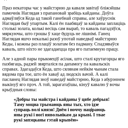
Праз некаторы час у майстэрню да каваля завітаў бліжэйшы
памочнік Наглядая з прапановай зрабіць кайданы. Доўга
адмаўляўся Кеда ад такой ганебнай справы, але хаўруснік
Наглядая быў упартым. Калі ён паабяцаў за кайданы заплаціць
столькі золата, колькі весіць сам выраб, то каваль пагадзіўся,
мяркуючы, што грошы ў хаце будуць не лішнімі. Ганец
Наглядая яшчэ некалькі разоў употай наведваў майстэрню
Кеды, і кожны раз плаціў золатам без падману. Спадзяваўся
каваль, што ніхто не здагадаецца пра яго патаемную працу.
Але з адной пары прыкмеціў асілак, што сталі крутагорцы яго
пазбягаць, радзей звярталіся па дапамогу па кавальскіх
справах. Здагадаўся Кеда, што сялянам нейкім чынам стала
вядома пра тое, што ён хаваў ад людскіх вачэй. А калі
пасланец Наглядая зноў наведаў майстэрню, Кеда з абурэннем
выкінуў яго прэч. А той, зарагатаўшы, кінуў кавалю ў вочы
крыўдныя словы:
«Добры ты майстра і кайданы ў цябе добрыя!
Таму моцна трымаюць яны тых, хто ідзе
супраць волі князя! Днём і ноччу націраюць
яны рукі і ногі нявольнікам да крыві. І твае
рукі запэцканы гэтай крывёю»