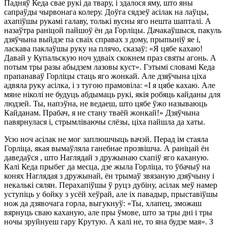
Падняў Кеда свае рукі да твару, і здалося яму, што яны
сапраўды чырвонага колеру. Доўга сядзеў асілак на лаўцы,
ахапіўшы рукамі галаву, толькі вусны яго нешта шапталі. А
назаўтра раніцой пайшоў ён да Горліцы. Дачакаўшыся, пакуль
дзяўчына выйдзе па сваіх справах з дому, прыпыніў яе і,
ласкава паклаўшы руку на плячо, сказаў: «Я цябе кахаю!
Давай у Купальскую ноч удваіх скокнем праз святы агонь. А
потым тры разы абыдзем лазовы куст». Гэтымі словамі Кеда
прапанаваў Горліцы стаць яго жонкай. Але дзяўчына ціха
адвяла руку асілка, і з тугою прамовіла: «І я цябе кахаю. Але
мяне ніколі не будуць абдымаць рукі, якія робяць кайданы для
людзей. Ты, напэўна, не ведаеш, што цябе ўжо называюць
Кайданам. Прабач, я не стану тваёй жонкай!» Дзяўчына
павярнулася і, стрымліваючы слёзы, ціха пайшла да хаты.
Усю ноч асілак не мог заплюшчыць вачэй. Перад ім стаяла
Горліца, якая вымаўляла ганебнае прозвішча. А раніцай ён
даведаўся , што Наглядай з дружынаю схапіў яго каханую.
Калі Кеда прыбег да месца, дзе жыла Горліца, то ўбачыў на
конях Наглядая з дружынай, ён трымаў звязаную дзяўчыну і
некалькі сялян. Перахапіўшы ў руцэ дубіну, асілак меў намер
уступіць у бойку з усёй хеўрай, але іх павадыр, прыставіўшы
нож да дзявочага горла, выгукнуў: «Ты, хлапец, зможаш
вярнуць сваю каханую, але пры ўмове, што за тры дні і тры
ночы зруйнуеш гару Крутую. А калі не, то яна будзе мая». З