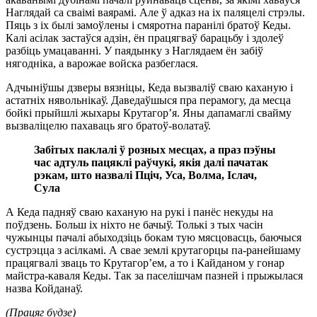
Наглядай са сваімі ваярамі. Але ў адказ на іх паляцелі стрэлы.
Пяць з іх былі замоўлены і смяротна паранілі братоў Кеды.
Калі асілак застаўся адзін, ён працягваў барацьбу і здолеў
разбіць умацаванні. У паядынку з Наглядаем ён забіў
нягодніка, а варожае войска разбеглася.
Адчыніўшы дзверы вязніцы, Кеда вызваліў сваю каханую і
астатніх нявольнікаў. Даведаўшыся пра перамогу, да месца
бойкі прыйшлі жыхары Крутагор’я. Яны дапамаглі свайму
вызваліцелю пахаваць яго братоў-волатаў.
Забітых паклалі ў розных месцах, а праз пэўны
час адтуль пацяклі раўчукі, якія далі пачатак
рэкам, што назвалі Пціч, Уса, Волма, Іслач,
Сула
А Кеда падняў сваю каханую на рукі і панёс некуды на
поўдзень. Больш іх ніхто не бачыў. Толькі з тых часін
чужынцы пачалі абыходзіць бокам тую мясцовасць, баючыся
сустрэцца з асілкамі. А свае землі крутагорцы па-ранейшаму
працягвалі зваць то Крутагор’ем, а то і Кайданом у гонар
майстра-каваля Кеды. Так за паселішчам пазней і прыжылася
назва Койданаў.
(Працяг будзе)