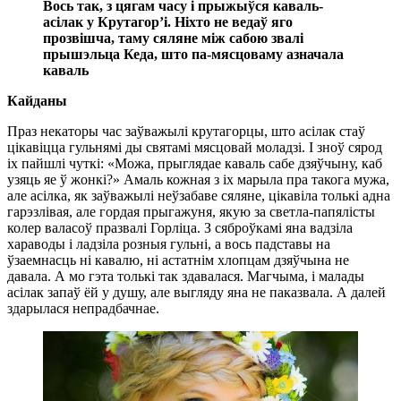
Вось так, з цягам часу і прыжыўся каваль-
асілак у Крутагор’і. Ніхто не ведаў яго
прозвішча, таму сяляне між сабою звалі
прышэльца Кеда, што па-мясцоваму азначала
каваль
Кайданы
Праз некаторы час заўважылі крутагорцы, што асілак стаў
цікавіцца гульнямі ды святамі мясцовай моладзі. І зноў сярод
іх пайшлі чуткі: «Можа, прыглядае каваль сабе дзяўчыну, каб
узяць яе ў жонкі?» Амаль кожная з іх марыла пра такога мужа,
але асілка, як заўважылі неўзабаве сяляне, цікавіла толькі адна
гарэзлівая, але гордая прыгажуня, якую за светла-папялісты
колер валасоў празвалі Горліца. З сяброўкамі яна вадзіла
хараводы і ладзіла розныя гульні, а вось падставы на
ўзаемнасць ні кавалю, ні астатнім хлопцам дзяўчына не
давала. А мо гэта толькі так здавалася. Магчыма, і малады
асілак запаў ёй у душу, але выгляду яна не паказвала. А далей
здарылася непрадбачнае.