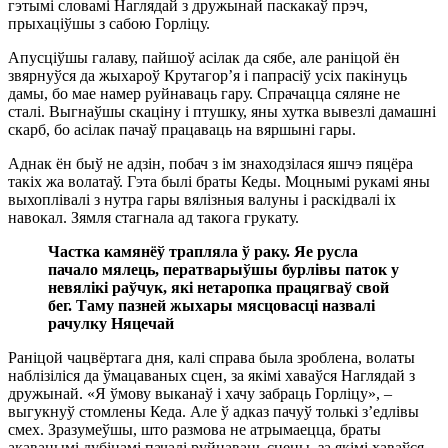
гэтымі словамі Наглядай з дружынай паскакаў прэч,
прыхаціўшы з сабою Горліцу.
Апусціўшы галаву, пайшоў асілак да сябе, але раніцой ён
звярнуўся да жыхароў Крутагор’я і папрасіў усіх пакінуць
дамы, бо мае намер руйнаваць гару. Спрачацца сяляне не
сталі. Выгнаўшы скаціну і птушку, яны хутка вывезлі дамашні
скарб, бо асілак пачаў працаваць на вяршыні гары.
Аднак ён быў не адзін, побач з ім знаходзілася яшчэ пяцёра
такіх жа волатаў. Гэта былі браты Кеды. Моцнымі рукамі яны
выхоплівалі з нутра гары вялізныя валуны і раскідвалі іх
навокал. Зямля стагнала ад такога грукату.
Частка камянёў трапляла ў раку. Яе русла
пачало мялець, ператварыўшы бурлівы паток у
невялікі раўчук, які нетаропка працягваў свой
бег. Таму пазней жыхары мясцовасці назвалі
рачулку Няцечай
Раніцой чацвёртага дня, калі справа была зроблена, волаты
наблізіліся да ўмацаваных сцен, за якімі хаваўся Наглядай з
дружынай. «Я ўмову выканаў і хачу забраць Горліцу», –
выгукнуў стомлены Кеда. Але ў адказ пачуў толькі з’едлівы
смех. Зразумеўшы, што размова не атрымаецца, браты
акаванымі дубінамі пачалі руйнаваць сцены, за якімі хаваўся