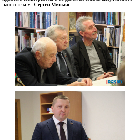
райисполкома
Сергей Минько
.