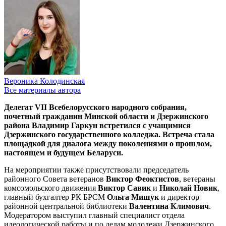
Вероника Колодинская
Все материалы автора
Делегат VII Всебелорусского народного собрания,
почетный гражданин Минской области и Дзержинского
района Владимир Гаркун встретился с учащимися
Дзержинского государственного колледжа. Встреча стала
площадкой для диалога между поколениями о прошлом,
настоящем и будущем Беларуси.
На мероприятии также присутствовали председатель
районного Совета ветеранов
Виктор Феоктистов
, ветераны
комсомольского движения
Виктор Савик
и
Николай Новик
,
главный бухгалтер РК БРСМ
Ольга Мишук
и директор
районной центральной библиотеки
Валентина Климович
.
Модератором выступил главный специалист отдела
идеологической работы и по делам молодежи Дзержинского