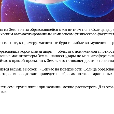
ь на Земле из-за образовавшейся в магнитном поле Солнца дыры,
ческим автоматизированным комплексом физического факультет
сильные, к примеру, магнитные бури и слабые возмущения — р
разовалась корональная дыра — область с пониженной плотност
гающие магнитосферы Земли, наносят удары по магнитосфере си
йчас в прямой проекции к Земле, что позволяет достичь планеты
яется весьма высокой. «Сейчас на поверхности Солнца образовал
которое впоследствии приведет к выбросам потоков заряженных
 эти семь групп пятен при желании можно рассмотреть. Для это
екло.