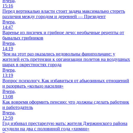
Вчера,
15:16
Перед вертикалью власти стоит задача максимально стереть
различия между городом и деревней — Президент
Вчера,
14:47
Варенье из лисичек и грибное лечо: необычные рецепты от
бывалых грибников
Вчера,
14:19
Чем на этот раз оказались недовольны фанипольчане: у
жителей есть претензии к организации полетов на воздушных
шарах в окрестностях города
Вчера,
13:19
Вопрос психологу. Как избавиться от абьюзивных отношений
и разорвать «кольцо насилия»
Вчера,
13:08
Как вовремя оформить пенсию: что должны сделать работник
и работодатель
Вчера,
12:59
Год избивал престарелую мать: жителя Дзержинского района
осудили на два с половиной года «химии»