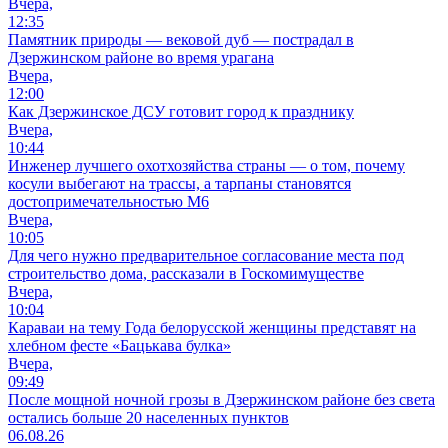
Вчера,
12:35
Памятник природы — вековой дуб — пострадал в
Дзержинском районе во время урагана
Вчера,
12:00
Как Дзержинское ДСУ готовит город к празднику
Вчера,
10:44
Инженер лучшего охотхозяйства страны — о том, почему
косули выбегают на трассы, а тарпаны становятся
достопримечательностью М6
Вчера,
10:05
Для чего нужно предварительное согласование места под
строительство дома, рассказали в Госкомимуществе
Вчера,
10:04
Караваи на тему Года белорусской женщины представят на
хлебном фесте «Бацькава булка»
Вчера,
09:49
После мощной ночной грозы в Дзержинском районе без света
остались больше 20 населенных пунктов
06.08.26