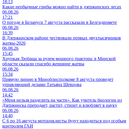
18:13
Какие необычные грибы можно найти в дзержинских лесах
06.08.26
17:21
О погоде в Беларуси 7 августа рассказали в Белгидромете
06.08.26
16:39
В Дзержинском районе чествовали первых двухтысячников
жатвы-2026
06.08.26
15:45
Хрупкая Любаша за рулем мощного трактора: в Минской
области сказали спасибо женщине жатвы
06.08.26
15:34
Прямую линию в Миноблисполкоме 8 августа проведет
управляющий делами Татьяна Шевцова
06.08.26
14:42
«Меня нельзя разделить на части». Как учитель биологии из
Дзержинска преподает, растит, строит и влюбляет в науку
06.08.26
14:40
С 6 по 16 августа мотоциклисты будут находиться под особым
контролем ГАИ