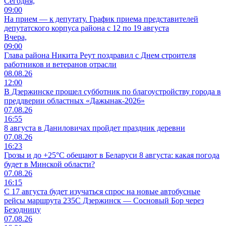
Сегодня,
09:00
На прием — к депутату. График приема представителей
депутатского корпуса района с 12 по 19 августа
Вчера,
09:00
Глава района Никита Реут поздравил с Днем строителя
работников и ветеранов отрасли
08.08.26
12:00
В Дзержинске прошел субботник по благоустройству города в
преддверии областных «Дажынак-2026»
07.08.26
16:55
8 августа в Даниловичах пройдет праздник деревни
07.08.26
16:23
Грозы и до +25°С обещают в Беларуси 8 августа: какая погода
будет в Минской области?
07.08.26
16:15
С 17 августа будет изучаться спрос на новые автобусные
рейсы маршрута 235С Дзержинск — Сосновый Бор через
Безодницу
07.08.26