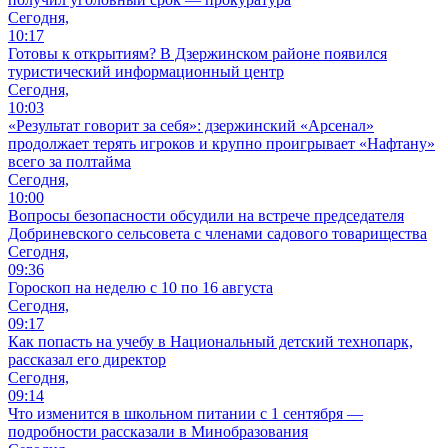
Сегодня,
10:17
Готовы к открытиям? В Дзержинском районе появился
туристический информационный центр
Сегодня,
10:03
«Результат говорит за себя»: дзержинский «Арсенал»
продолжает терять игроков и крупно проигрывает «Нафтану»
всего за полтайма
Сегодня,
10:00
Вопросы безопасности обсудили на встрече председателя
Добриневского сельсовета с членами садового товарищества
Сегодня,
09:36
Гороскоп на неделю с 10 по 16 августа
Сегодня,
09:17
Как попасть на учебу в Национальный детский технопарк,
рассказал его директор
Сегодня,
09:14
Что изменится в школьном питании с 1 сентября —
подробности рассказали в Минобразования