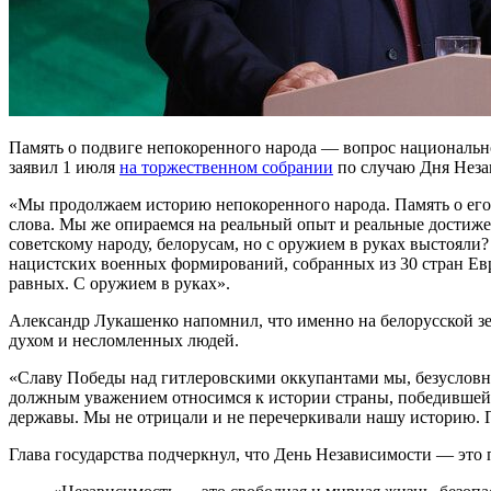
Память о подвиге непокоренного народа — вопрос национально
заявил 1 июля
на торжественном собрании
по случаю Дня Неза
«Мы продолжаем историю непокоренного народа. Память о его 
слова. Мы же опираемся на реальный опыт и реальные достиж
советскому народу, белорусам, но с оружием в руках выстояли?
нацистских военных формирований, собранных из 30 стран Ев
равных. С оружием в руках».
Александр Лукашенко напомнил, что именно на белорусской зе
духом и несломленных людей.
«Славу Победы над гитлеровскими оккупантами мы, безусловно
должным уважением относимся к истории страны, победившей 
державы. Мы не отрицали и не перечеркивали нашу историю. По
Глава государства подчеркнул, что День Независимости — это 