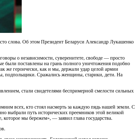
осто слова. Об этом Президент Беларуси Александр Лукашенко
говоры о независимости, суверенитете, свободе — просто
рые были поставлены на грань полного уничтожения подобно
так же героически, как и мы, держали удар целой армии
ны, подпольщики. Сражались женщины, старики, дети. На
ивлением, стали свидетелями беспримерной смелости сильных
ним всех, кто стоял насмерть за каждую пядь нашей земли. С
нно выбрали путь исторических преемников этой великой
 которое мы бережем», — заявил глава государства.
ов.