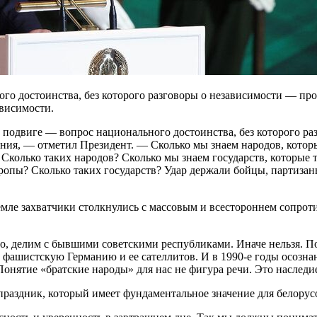
го достоинства, без которого разговоры о независимости — пр
висимости.
подвиге — вопрос национального достоинства, без которого раз
ения, — отметил Президент. — Сколько мы знаем народов, кото
 Сколько таких народов? Сколько мы знаем государств, которые 
ропы? Сколько таких государств? Удар держали бойцы, партиза
мле захватчики столкнулись с массовым и всестороннем сопрот
, делим с бывшими советскими республиками. Иначе нельзя. Пом
фашистскую Германию и ее сателлитов. И в 1990-е годы осозна
нятие «братские народы» для нас не фигура речи. Это наследие,
праздник, который имеет фундаментальное значение для белорус