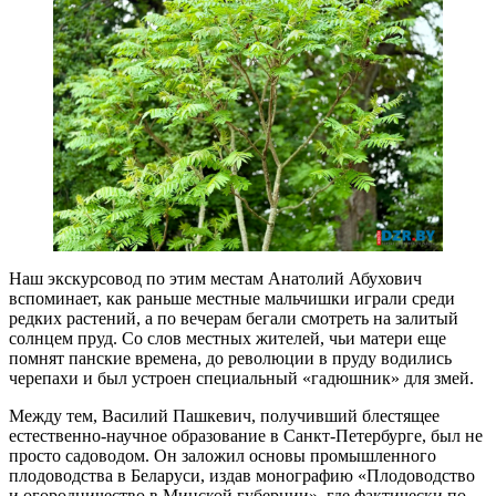
Наш экскурсовод по этим местам Анатолий Абухович
вспоминает, как раньше местные мальчишки играли среди
редких растений, а по вечерам бегали смотреть на залитый
солнцем пруд. Со слов местных жителей, чьи матери еще
помнят панские времена, до революции в пруду водились
черепахи и был устроен специальный «гадюшник» для змей.
Между тем, Василий Пашкевич, получивший блестящее
естественно-научное образование в Санкт-Петербурге, был не
просто садоводом. Он заложил основы промышленного
плодоводства в Беларуси, издав монографию «Плодоводство
и огородничество в Минской губернии», где фактически по