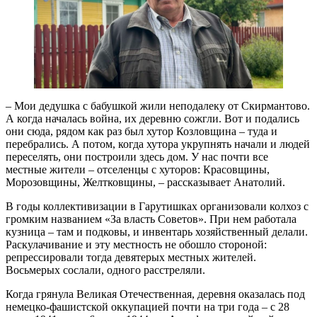
– Мои дедушка с бабушкой жили неподалеку от Скирмантово.
А когда началась война, их деревню сожгли. Вот и подались
они сюда, рядом как раз был хутор Козловщина – туда и
перебрались. А потом, когда хутора укрупнять начали и людей
переселять, они построили здесь дом. У нас почти все
местные жители – отселенцы с хуторов: Красовщины,
Морозовщины, Желтковщины, – рассказывает Анатолий.
В годы коллективизации в Гарутишках организовали колхоз с
громким названием «За власть Советов». При нем работала
кузница – там и подковы, и инвентарь хозяйственный делали.
Раскулачивание и эту местность не обошло стороной:
репрессировали тогда девятерых местных жителей.
Восьмерых сослали, одного расстреляли.
Когда грянула Великая Отечественная, деревня оказалась под
немецко-фашистской оккупацией почти на три года – с 28