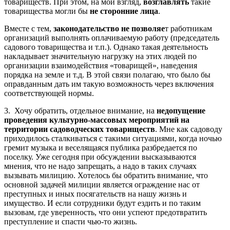
товариществ. При этом, на мой взгляд,
возглавлять
такие
товарищества могли бы
не сторонние лица
.
Вместе с тем,
законодательство не позволяе
т работникам
организаций выполнять оплачиваемую работу (председатель
садового товарищества и т.п.). Однако такая деятельность
накладывает значительную нагрузку на этих людей по
организации взаимодействия «товарищей», наведения
порядка на земле и т.д. В этой связи полагаю, что было бы
оправданным дать им такую возможность через включения
соответствующей нормы.
3. Хочу обратить, отдельное внимание, на
недопущение
проведения культурно-массовых мероприятий на
территории садоводческих товариществ
. Мне как садоводу
приходилось сталкиваться с такими ситуациями, когда ночью
гремит музыка и веселящаяся публика разбредается по
поселку. Уже сегодня при обсуждении высказываются
мнения, что не надо запрещать, а надо в таких случаях
вызывать милицию. Хотелось бы обратить внимание, что
основной задачей милиции является ограждение нас от
преступных и иных посягательств на нашу жизнь и
имущество. И если сотрудники будут ездить и по таким
вызовам, где уверенность, что они успеют предотвратить
преступление и спасти чью-то жизнь.