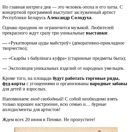
Но главная интрига дня — это человек-эпоха и его хиты. С
концертной программой выступит заслуженный артист
Республики Беларусь
Александр Солодуха
.
Однако праздник не ограничится музыкой. Любителей
прекрасного ждут сразу три уникальные
выставки
:
—
«Рукатворныя цуды майстроў» (декоративно-прикладное
творчество);
—
«Скарбы з бабулінага куфра» (старинные предметы быта);
—
Экспозиция уникальных изделий от народных умельцев.
Кроме того, на площади
будут работать торговые ряды,
фуд-корты
с угощениями и организованы
народные забавы
для детей и взрослых.
Напоминаем:
вход свободный
! С собой необходимо взять
только хорошее настроение, всю семью и… бурные
аплодисменты для артистов!
Ждем всех 20 июня в Пеняке. Не пропустите!