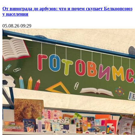
От винограда до арбузов: что и почем скупает Белкоопсоюз
у населения
05.08.26 09:29