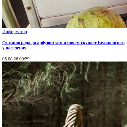
Информатор
От винограда до арбузов: что и почем скупает Белкоопсоюз
у населения
05.08.26 09:29