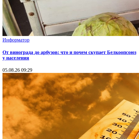
Информатор
От винограда до арбузов: что и почем скупает Белкоопсоюз
у населения
05.08.26 09:29