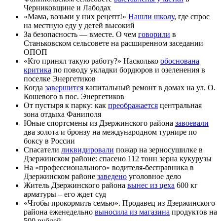
Черниковщине и Лабодах
«Мама, возьми у них рецепт!»
Нашли школу
, где спрос
на местную еду у детей высокий
За безопасность — вместе. О чем
говорили
в
Станьковском сельсовете на расширенном заседании
ОПОП
«Кто принял такую работу?» Насколько
обоснована
критика
по поводу укладки бордюров и озеленения в
поселке Энергетиков
Когда
завершится
капитальный ремонт в домах на ул. О.
Кошевого в пос. Энергетиков
От пустыря к парку: как
преображается
центральная
зона отдыха Фаниполя
Юные спортсмены из Дзержинского района
завоевали
два золота и бронзу на международном турнире по
боксу в России
Спасатели
ликвидировали
пожар на зерносушилке в
Дзержинском районе: спасено 112 тонн зерна кукурузы
На «профессионального» водителя-бесправника в
Дзержинском районе
заведено
уголовное дело
Житель Дзержинского района
вынес из цеха
600 кг
арматуры – его ждет суд
«Чтобы прокормить семью». Продавец из Дзержинского
района еженедельно
выносила из магазина
продуктов на
500 рублей