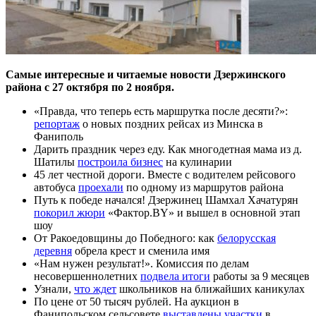
Самые интересные и читаемые новости Дзержинского
района с 27 октября по 2 ноября.
«Правда, что теперь есть маршрутка после десяти?»:
репортаж
о новых поздних рейсах из Минска в
Фаниполь
Дарить праздник через еду. Как многодетная мама из д.
Шатилы
построила бизнес
на кулинарии
45 лет честной дороги. Вместе с водителем рейсового
автобуса
проехали
по одному из маршрутов района
Путь к победе начался! Дзержинец Шамхал Хачатурян
покорил жюри
«Фактор.BY» и вышел в основной этап
шоу
От Ракоедовщины до Победного: как
белорусская
деревня
обрела крест и сменила имя
«Нам нужен результат!». Комиссия по делам
несовершеннолетних
подвела итоги
работы за 9 месяцев
Узнали,
что ждет
школьников на ближайших каникулах
По цене от 50 тысяч рублей. На аукцион в
Фанипольском сельсовете
выставлены участки
в