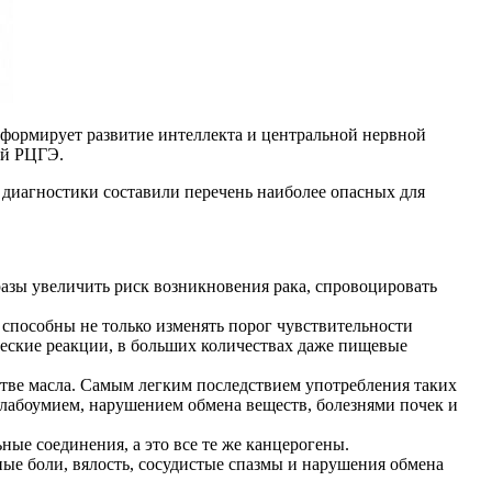
 формирует развитие интеллекта и центральной нервной
ий РЦГЭ.
диагностики составили перечень наиболее опасных для
 разы увеличить риск возникновения рака, спровоцировать
е способны не только изменять порог чувствительности
ческие реакции, в больших количествах даже пищевые
естве масла. Самым легким последствием употребления таких
 слабоумием, нарушением обмена веществ, болезнями почек и
ные соединения, а это все те же канцерогены.
ные боли, вялость, сосудистые спазмы и нарушения обмена