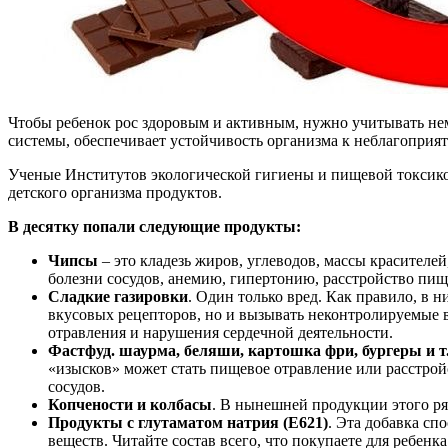
Чтобы ребенок рос здоровым и активным, нужно учитывать нем
системы, обеспечивает устойчивость организма к неблагопри
Ученые Институтов экологической гигиены и пищевой токсико
детского организма продуктов.
В десятку попали следующие продукты:
Чипсы
– это кладезь жиров, углеводов, массы красителе
болезни сосудов, анемию, гипертонию, расстройство пищ
Сладкие газировки
. Один только вред. Как правило, в 
вкусовых рецепторов, но и вызывать неконтролируемые в
отравления и нарушения сердечной деятельности.
Фастфуд. шаурма, беляши, картошка фри, бургеры и т.
«изысков» может стать пищевое отравление или расстройс
сосудов.
Копчености и колбасы
. В нынешней продукции этого ряд
Продукты с глутаматом натрия (Е621)
. Эта добавка сп
веществ. Читайте состав всего, что покупаете для ребенк