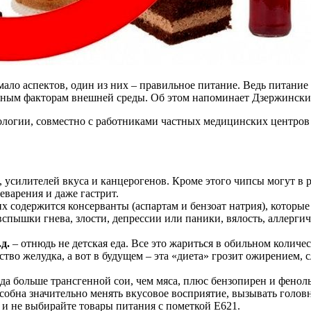
ало аспектов, один из них – правильное питание. Ведь питание
ятным факторам внешней среды. Об этом напоминает Дзержинск
логии, совместно с работниками частных медицинских центров 
й, усилителей вкуса и канцерогенов. Кроме этого чипсы могут в
еварения и даже гастрит.
них содержится консерванты (аспартам и бензоат натрия), которы
спышки гнева, злости, депрессии или паники, вялость, аллерги
д.
– отнюдь не детская еда. Все это жариться в обильном колич
тво желудка, а вот в будущем – эта «диета» грозит ожирением,
а больше трансгенной сои, чем мяса, плюс бензопирен и феноль
особна значительно менять вкусовое восприятие, вызывать голов
а и не выбирайте товары питания с пометкой Е621.