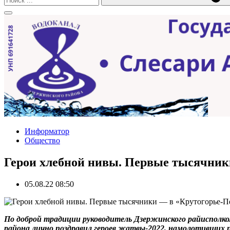
Информатор
Общество
Герои хлебной нивы. Первые тысячник
05.08.22 08:50
По доброй традиции руководитель Дзержинского райисполко
района лично поздравил героев жатвы-2022, намолотивших п