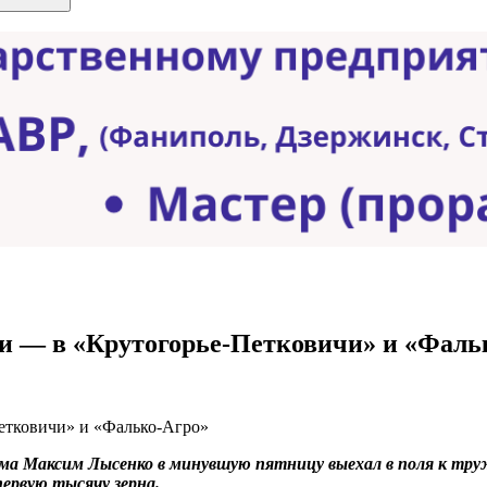
и — в «Крутогорье-Петковичи» и «Фаль
ма Максим Лысенко в минувшую пятницу выехал в поля к тру
ервую тысячу зерна.