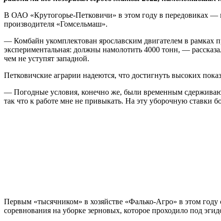
В ОАО «Крутогорье-Петковичи» в этом году в передовиках —
производителя «Гомсельмаш».
— Комбайн укомплектован ярославским двигателем в рамках п
экспериментальная: должны намолотить 4000 тонн, — расска
чем не уступят западной.
Петковичские аграрии надеются, что достигнуть высоких показ
— Погодные условия, конечно же, были временным сдерживающи
так что к работе мне не привыкать. На эту уборочную ставки б
Первым «тысячником» в хозяйстве «Фалько-Агро» в этом году
соревнования на уборке зерновых, которое проходило под эги