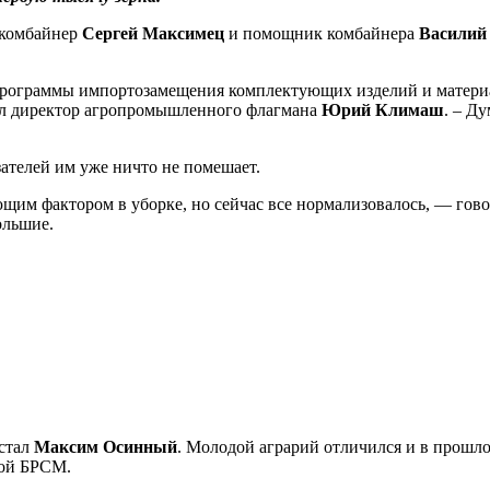
 комбайнер
Сергей Максимец
и помощник комбайнера
Василий
рограммы импортозамещения комплектующих изделий и материало
зал директор агропромышленного флагмана
Юрий Климаш
. – Д
ателей им уже ничто не помешает.
м фактором в уборке, но сейчас все нормализовалось, — говори
ольшие.
 стал
Максим Осинный
. Молодой аграрий отличился и в прошл
дой БРСМ.