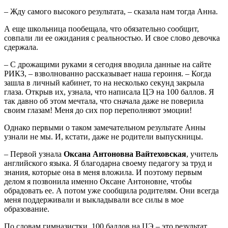
– Жду самого высокого результата, – сказала нам тогда Анна.
А еще школьница пообещала, что обязательно сообщит,
совпали ли ее ожидания с реальностью. И свое слово девочка
сдержала.
– С дрожащими руками я сегодня вводила данные на сайте
РИКЗ, – взволнованно рассказывает наша героиня. – Когда
зашла в личный кабинет, то на несколько секунд закрыла
глаза. Открыв их, узнала, что написала ЦЭ на 100 баллов. Я
так давно об этом мечтала, что сначала даже не поверила
своим глазам! Меня до сих пор переполняют эмоции!
Однако первыми о таком замечательном результате Анны
узнали не мы. И, кстати, даже не родители выпускницы.
– Первой узнала
Оксана Антоновна Вайтеховская
, учитель
английского языка. Я благодарна своему педагогу за труд и
знания, которые она в меня вложила. И поэтому первым
делом я позвонила именно Оксане Антоновне, чтобы
обрадовать ее. А потом уже сообщила родителям. Они всегда
меня поддерживали и выкладывали все силы в мое
образование.
По словам гимназистки, 100 баллов на ЦЭ – это результат