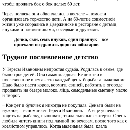
чтобы прожить бок о бок целых 60 лет.
Через полвека они обвенчались в костеле – помогли
организовать торжество дети. А на 60‑летие совместной
жизни уже собрались в Дзержинске в ресторане с детьми,
внуками и племянниками, соседями и друзьями.
Дочка, сын, семь внуков, один правнук – все
приехали поздравить дорогих юбиляров
Трудное послевоенное детство
У Тересы Ивановны непростая судьба. Родилась в семье, где
было трое детей. Она самая младшая. Ее детство в
послевоенное время – это каждый день борьба за выживание.
Надо было пасти коров, кормить свиней, работать в огороде,
продавать на базаре молоко, яйца, самодельные сметану, масло
и творог.
– Конфет и булочек я никогда не покупала. Деньги были на
нужное, – вспоминает Тереса Ивановна. – А еще успевала
ходить на рыбалку, вышивать, ткала льняные скатерти. Очень
любила читать книги под лампой по вечерам, после того как с
хозяйством управлюсь. Когда маленькая была, клала