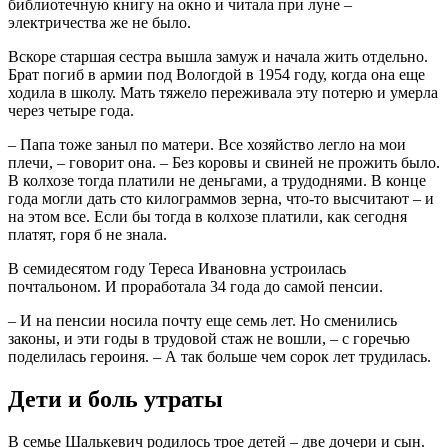
библиотечную книгу на окно и читала при луне –
электричества же не было.
Вскоре старшая сестра вышла замуж и начала жить отдельно.
Брат погиб в армии под Вологдой в 1954 году, когда она еще
ходила в школу. Мать тяжело переживала эту потерю и умерла
через четыре года.
– Папа тоже заныл по матери. Все хозяйство легло на мои
плечи, – говорит она. – Без коровы и свиней не прожить было.
В колхозе тогда платили не деньгами, а трудоднями. В конце
года могли дать сто килограммов зерна, что-то высчитают – и
на этом все. Если бы тогда в колхозе платили, как сегодня
платят, горя б не знала.
В семидесятом году Тереса Ивановна устроилась
почтальоном. И проработала 34 года до самой пенсии.
– И на пенсии носила почту еще семь лет. Но сменились
законы, и эти годы в трудовой стаж не вошли, – с горечью
поделилась героиня. – А так больше чем сорок лет трудилась.
Дети и боль утраты
В семье Шалькевич родилось трое детей – две дочери и сын.