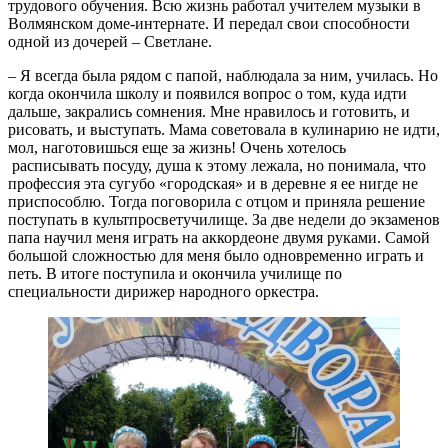
трудового обучения. Всю жизнь работал учителем музыки в
Волмянском доме-интернате. И передал свои способности
одной из дочерей – Светлане.
– Я всегда была рядом с папой, наблюдала за ним, училась. Но
когда окончила школу и появился вопрос о том, куда идти
дальше, закрались сомнения. Мне нравилось и готовить, и
рисовать, и выступать. Мама советовала в кулинарию не идти,
мол, наготовишься еще за жизнь! Очень хотелось
расписывать посуду, душа к этому лежала, но понимала, что
профессия эта сугубо «городская» и в деревне я ее нигде не
приспособлю. Тогда поговорила с отцом и приняла решение
поступать в культпросветучилище. За две недели до экзаменов
папа научил меня играть на аккордеоне двумя руками. Самой
большой сложностью для меня было одновременно играть и
петь. В итоге поступила и окончила училище по
специальности дирижер народного оркестра.