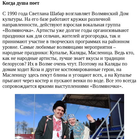
Когда душа поет
С 1990 года Светлана Шабар возглавляет Волмянский Дом
культуры. На его базе работают кружки различной
направленности, действуют взрослая вокальная группа
«Волмяночка». Артисты уже долгие годы организовывают
праздники как для сельчан, жителей агрогородка, так и
принимают участие в творческих программах на районном
уровне. Самые любимые волмянцами мероприятия –
народные праздники: Купалье, Каляды, Масленица. Ведь кто,
как не народные артисты, лучше знает вкусы и традиции
белорусов? Их в Волме очень чтут. Поэтому на Каляды по
домам ходит Коза и другие костюмированные герои, на
Масленицу здесь пекут блины и угощают всех, а на Купалье
прыгают через костер и пускают венки по воде. Все это всегда
сопровождается яркими выступлениями «Волмяночки».