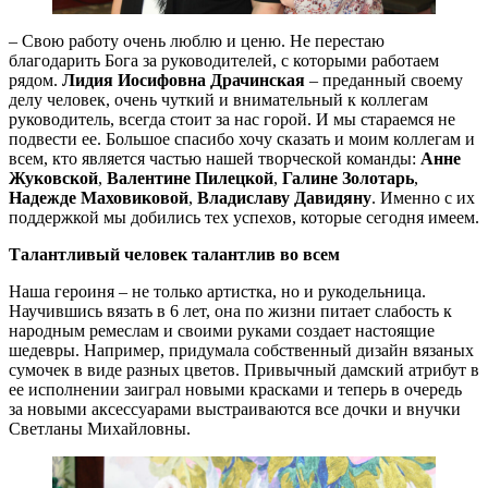
– Свою работу очень люблю и ценю. Не перестаю
благодарить Бога за руководителей, с которыми работаем
рядом.
Лидия Иосифовна Драчинская
– преданный своему
делу человек, очень чуткий и внимательный к коллегам
руководитель, всегда стоит за нас горой. И мы стараемся не
подвести ее. Большое спасибо хочу сказать и моим коллегам и
всем, кто является частью нашей творческой команды:
Анне
Жуковской
,
Валентине Пилецкой
,
Галине Золотарь
,
Надежде Маховиковой
,
Владиславу Давидяну
. Именно с их
поддержкой мы добились тех успехов, которые сегодня имеем.
Талантливый человек талантлив во всем
Наша героиня – не только артистка, но и рукодельница.
Научившись вязать в 6 лет, она по жизни питает слабость к
народным ремеслам и своими руками создает настоящие
шедевры. Например, придумала собственный дизайн вязаных
сумочек в виде разных цветов. Привычный дамский атрибут в
ее исполнении заиграл новыми красками и теперь в очередь
за новыми аксессуарами выстраиваются все дочки и внучки
Светланы Михайловны.