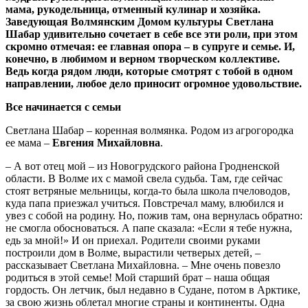
мама, рукодельница, отменный кулинар и хозяйка.
Заведующая Волмянским Домом культуры Светлана
Шабар удивительно сочетает в себе все эти роли, при этом
скромно отмечая: ее главная опора – в супруге и семье. И,
конечно, в любимом и верном творческом коллективе.
Ведь когда рядом люди, которые смотрят с тобой в одном
направлении, любое дело приносит огромное удовольствие.
Все начинается с семьи
Светлана Шабар – коренная волмянка. Родом из агрогородка
ее мама –
Евгения Михайловна
.
– А вот отец мой – из Новогрудского района Гродненской
области. В Волме их с мамой свела судьба. Там, где сейчас
стоят ветряные мельницы, когда-то была школа пчеловодов,
куда папа приезжал учиться. Повстречал маму, влюбился и
увез с собой на родину. Но, пожив там, она вернулась обратно:
не смогла обосноваться. А папе сказала: «Если я тебе нужна,
едь за мной!» И он приехал. Родители своими руками
построили дом в Волме, вырастили четверых детей, –
рассказывает Светлана Михайловна. – Мне очень повезло
родиться в этой семье! Мой старший брат – наша общая
гордость. Он летчик, был недавно в Судане, потом в Арктике,
за свою жизнь облетал многие страны и континенты. Одна