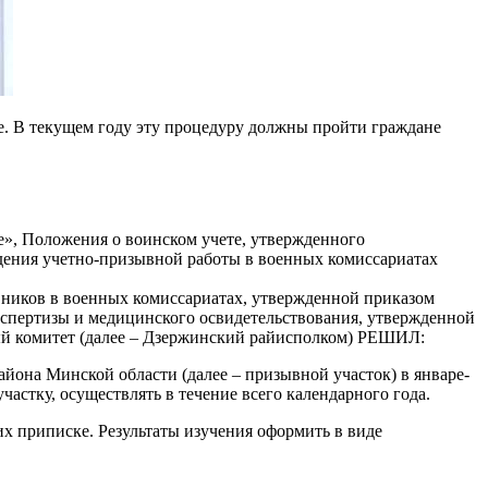
е. В текущем году эту процедуру должны пройти граждане
бе», Положения о воинском учете, утвержденного
едения учетно-призывной работы в военных комиссариатах
ывников в военных комиссариатах, утвержденной приказом
кспертизы и медицинского освидетельствования, утвержденной
ый комитет (далее – Дзержинский райисполком) РЕШИЛ:
йона Минской области (далее – призывной участок) в январе-
астку, осуществлять в течение всего календарного года.
их приписке. Результаты изучения оформить в виде