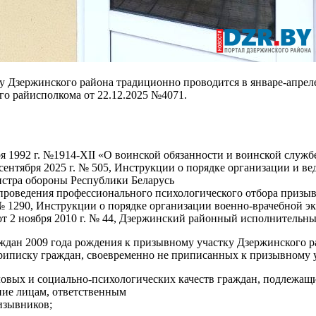
у Дзержинского района традиционно проводится в январе-апрел
го райисполкома от 22.12.2025 №4071.
ря 1992 г. №1914-XII «О воинской обязанности и воинской служ
ентября 2025 г. № 505, Инструкции о порядке организации и в
стра обороны Республики Беларусь
и проведения профессионального психологического отбора приз
 № 1290, Инструкции о порядке организации военно-врачебной э
т 2 ноября 2010 г. № 44, Дзержинский районный исполнительн
ждан 2009 года рождения к призывному участку Дзержинского ра
Приписку граждан, своевременно не приписанных к призывному уч
деловых и социально-психологических качеств граждан, подлежащ
ние лицам, ответственным
изывников;