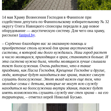
14 мая Храму Вознесения Господня в Фаниполе при
содействии депутата по Фанипольскому избирательному № 32
округу Олега Навицкого спонсоры передали в дар новое
оборудование — акустическую систему. Для чего она храму,
рассказал
fanipol.by
.
– Сердечно благодарю вас за оказанную помощь и
приобретение столь нужной для храма акустической
системы, в которой мы долго нуждались. Наш город растет
и число молящихся, приходящих в храм, становится больше. И
эта система нужна была, чтобы молящиеся лучше слышали
текст богослужения. Очень радостно, что в такие
праздники, как Пасха Господня, Крещение Господне и другие,
люди, которые будут находиться вне храма, также смогут
слушать богослужение. Этот вклад важен еще тем, что
молодые семьи с детьми, которые не могут всю службу
находиться на богослужении внутри здания, также будет
иметь возможность слушать службу вне стен храма – на его
территории,
– отметил иерей Николай Бусько.