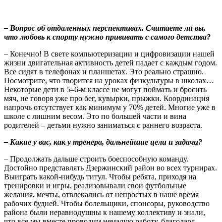
– Вопрос об отдаленных перспективах. Считаете ли вы,
что любовь к спорту нужно прививать с самого детства?
– Конечно! В свете компьютеризации и цифровизации нашей
жизни двигательная активность детей падает с каждым годом.
Все сидят в телефонах и планшетах. Это реально страшно.
Посмотрите, что творится на уроках физкультуры в школах…
Некоторые дети в 5–6-м классе не могут поймать и бросить
мяч, не говоря уже про бег, кувырки, прыжки. Координация
напрочь отсутствует как минимум у 70% детей. Многие уже в
школе с лишним весом. Это по большей части и вина
родителей – детьми нужно заниматься с раннего возраста.
– Какие у вас, как у тренера, дальнейшие цели и задачи?
– Продолжать дальше строить боеспособную команду.
Достойно представлять Дзержинский район во всех турнирах.
Выиграть какой-нибудь титул. Чтобы ребята, приходя на
тренировки и игры, реализовывали свои футбольные
желания, мечты, отвлекались от непростых в наше время
рабочих будней. Чтобы болельщики, спонсоры, руководство
района были неравнодушны к нашему коллективу и знали,
что все мы вместе проводим немалую работу, благодаря