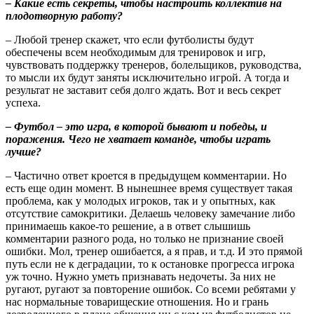
– Какие есть секреты, чтобы настроить коллектив на
плодотворную работу?
– Любой тренер скажет, что если футболисты будут
обеспечены всем необходимым для тренировок и игр,
чувствовать поддержку тренеров, болельщиков, руководства,
то мысли их будут заняты исключительно игрой. А тогда и
результат не заставит себя долго ждать. Вот и весь секрет
успеха.
– Футбол – это игра, в которой бывают и победы, и
поражения. Чего не хватает команде, чтобы играть
лучше?
– Частично ответ кроется в предыдущем комментарии. Но
есть еще один момент. В нынешнее время существует такая
проблема, как у молодых игроков, так и у опытных, как
отсутствие самокритики. Делаешь человеку замечание либо
принимаешь какое-то решение, а в ответ слышишь
комментарии разного рода, но только не признание своей
ошибки. Мол, тренер ошибается, а я прав, и т.д. И это прямой
путь если не к деградации, то к остановке прогресса игрока
уж точно. Нужно уметь признавать недочеты. За них не
ругают, ругают за повторение ошибок. Со всеми ребятами у
нас нормальные товарищеские отношения. Но и грань