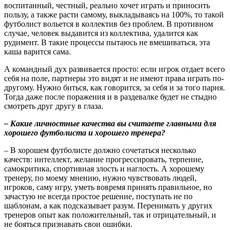
воспитанный, честный, реально хочет играть и приносить
пользу, а также расти самому, выкладываясь на 100%, то такой
футболист вольется в коллектив без проблем. В противном
случае, человек выдавится из коллектива, удалится как
рудимент. В такие процессы пытаюсь не вмешиваться, эта
каша варится сама.
А командный дух развивается просто: если игрок отдает всего
себя на поле, партнеры это видят и не имеют права играть по-
другому. Нужно биться, как говорится, за себя и за того парня.
Тогда даже после поражения и в раздевалке будет не стыдно
смотреть друг другу в глаза.
– Какие личностные качества вы считаете главными для
хорошего футболиста и хорошего тренера?
– В хорошем футболисте должно сочетаться несколько
качеств: интеллект, желание прогрессировать, терпение,
самокритика, спортивная злость и наглость. А хорошему
тренеру, по моему мнению, нужно чувствовать людей,
игроков, саму игру, уметь вовремя принять правильное, но
зачастую не всегда простое решение, поступать не по
шаблонам, а как подсказывает разум. Перенимать у других
тренеров опыт как положительный, так и отрицательный, и
не бояться признавать свои ошибки.