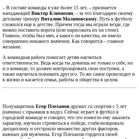
– В составе команды я уже более 15 лет, – признается
нападающий
Виктор Климихин
, – за что благодарен своему
детскому тренеру
Виталию Малиновскому
. Путь к футболу
сложился еще в детстве. Причем тогда мы играли везде, где
можно поставить ворота (или нарисовать их на стене).
Главное, чтобы был мяч, а какого он качества, не имело
совершенно никакого значения. Как говорится – главное
желание.
А командная работа помогает детям научиться
ответственности. Ведь когда ты думаешь не только о себе, но
и о команде, то должен контролировать свои поступки, а
также научиться понимать другого. То же самое происходит и
в жизни и касается семьи, работы и общества в целом.
Полузащитник
Егор Плеханов
дружит со спортом с 5 лет
(начинал с прыжков в воду). Сейчас играет в футбол в
городской команде и говорит, что это помогло ему закалить
характер, научило стремиться к победе, стабилизировало
дисциплину и отстроило множество других факторов,
важных для мужчины. Егор Плеханов гордится своей