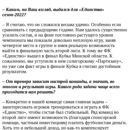
– Каким, на Ваш взгляд, выдался для «Единства»
сезон-2022?
– Я считаю, что он сложился весьма удачно. Особенно если
сравнивать с предыдущими годами. Нам удалось существенно
усилить состав, и на фоне постоянно растущего уровня
чемпионата мы показали довольно неплохую игру, заняв
четвертое место в группе и имея реальную возможность
выйти в финальную часть второй лиги. К тому же ФК
«Единство» вышел в финал Кубка Минской области. К
сожалению, мы уступили в нем солигорскому «Партизану»,
но уже сам факт игры в финале Кубка я считаю достойным
результатом.
– От тренера зависит настрой команды, а значит, во
многом и результат игры. Какого рода задачи чаще всего
приходится вам решать?
– Конкретно в нашей команде самая главная задача –
заинтересовать игроков тренироваться и играть в ФК
«Единство», чтобы состав был стабильный. Ряд команд во
второй лиге имеют возможность (благодаря спонсорской
помощи, частным инвестициям) платить футболистам деньги.
Хоть это и небольшой доход, но как-то компенсирует