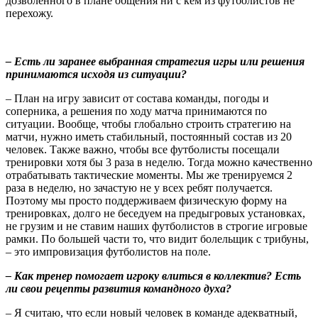
дозволенного в плане общения ни с кем из футболистов не
перехожу.
– Есть ли заранее выбранная стратегия игры или решения
принимаются исходя из ситуации?
– План на игру зависит от состава команды, погоды и
соперника, а решения по ходу матча принимаются по
ситуации. Вообще, чтобы глобально строить стратегию на
матчи, нужно иметь стабильный, постоянный состав из 20
человек. Также важно, чтобы все футболисты посещали
тренировки хотя бы 3 раза в неделю. Тогда можно качественно
отрабатывать тактические моменты. Мы же тренируемся 2
раза в неделю, но зачастую не у всех ребят получается.
Поэтому мы просто поддерживаем физическую форму на
тренировках, долго не беседуем на предыгровых установках,
не грузим и не ставим наших футболистов в строгие игровые
рамки. По большей части то, что видит болельщик с трибуны,
– это импровизация футболистов на поле.
– Как тренер помогает игроку влиться в коллектив? Есть
ли свои рецепты развития командного духа?
– Я считаю, что если новый человек в команде адекватный,