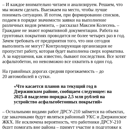
– И каждое внимательно читаем и анализируем. Решаем, что
мы можем сделать. Выезжаем на место, чтобы лучше
понимать ситуацию. И потом, при формировании списков,
подаем в порядке значимости заявки на выполнение
различных видов ремонта, – рассказал Максим Колесень. –
Граждане не знают нормативной документации. Работа на
грунтовых покрытиях проводится не более четырех раз в год.
Зачем требовать от предприятия того, что они сегодня
выполнить не могут? Контролирующая организация не
пропустит работу, которая будет выполнена сверх норматива.
А за нарушения, как известно, бывают последствия. Все хотят
асфальтобетон, но невозможно все охватить в один год.
На гравийных дорогах средняя проезжаемость – до
20 автомобилей в сутки.
«Что касается планов на текущий год в
Дзержинском районе, сообщаем следующее: на
2025-й выделено порядка 2,5 млн рублей на
устройство асфальтобетонных покрытий»
– Остальными видами работ ДРСУ-210 займется на объектах,
где заказчиками будут являться районный УКС и Дзержинское
ЖКХ. Не исключена вероятность, что работники ДРСУ-210
будут помогать вне района – примут участие в подготовке к