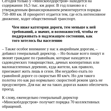
Сегодня только у «Минскоблдорстроя» находится на
содержании 16,5 тыс. км дорог. В год планово и с
утвержденным финансированием ремонтируется порядка
750–800 км. И приоритет отдается тем, где есть интенсивное
движение, ходит общественный транспорт.
Чем ниже категория дороги, тем меньше к ней
требований, а значит, и возможностей, чтобы ее
поддерживать в надлежащем состоянии, как
того хотелось бы населению
– Также особое внимание у нас к аварийным дорогам, –
добавил генеральный директор. – Но больше всего пишут и
звонят граждане по гравийкам, которые находятся в
садоводческих товариществах, дачных кооперативах или
малонаселенных деревнях, куда жители, как правило,
приезжают жить лишь в сезон. Им неудобно ехать по
гравийной дороге со скоростью 80 км/ч. Но для такого
полотна это как раз нормально: скоростной режим здесь не
предусмотрен. Для нас же на таких дорогах важно обеспечить
проезд.
К слову, еженедельно генеральный директор
«Минскоблдорстроя» получает порядка 70 коллективных
обращений.