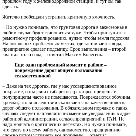
прошлом году к железнодорожной станции, и тут бы так
сделать.
Жителю пообещали устранить критичную ямочность.
– Но нужно понимать, что грунтовая дорога в межсезонье в
любом случае будет становиться хуже. Чтобы приступить к
ремонтному профилированию, нужно чтобы земля подсохла.
На локальных проблемных местах, где застаивается вода,
предприятие сделает подсыпку. Срок выполнения – второй
квартал этого года, – ответил Максим Колесень.
Еще один проблемный момент в районе –
повреждение дорог общего пользования
сельхозтехникой
– Даже на тех дорогах, где у нас усовершенствованное
покрытие, из-за своих габаритов тракторы, прицепы и
полуприцепы часто не помещаются. Повреждаются обочины,
кромки, что впоследствии сказывается на качестве полотна
дорог общего пользования. В обязательном порядке о таких
случаях следует направлять письменные уведомления в адрес
районной администрации, сельхозпредприятий и ГАИ. Не
надо молчать о критических дефектах. Но нужно понимать,
что сразу по всему району, одномоментно, предприятию
сложно потом устранять все проблемы, – отметил