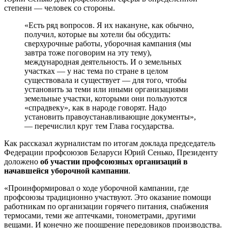
степени — человек со стороны.
«Есть ряд вопросов. Я их накануне, как обычно,
получил, которые вы хотели бы обсудить:
сверхурочные работы, уборочная кампания (мы
завтра тоже поговорим на эту тему),
международная деятельность. И о земельных
участках — у нас тема по стране в целом
существовала и существует — для того, чтобы
установить за теми или иными организациями
земельные участки, которыми они пользуются
«спрадвеку», как в народе говорят. Надо
установить правоустанавливающие документы»,
— перечислил круг тем Глава государства.
Как рассказал журналистам по итогам доклада председатель
Федерации профсоюзов Беларуси Юрий Сенько, Президенту
доложено
об участии профсоюзных организаций в
начавшейся уборочной кампании
.
«Проинформировал о ходе уборочной кампании, где
профсоюзы традиционно участвуют. Это оказание помощи
работникам по организации горячего питания, снабжения
термосами, теми же аптечками, тонометрами, другими
вещами. И конечно же поощрение передовиков производства.