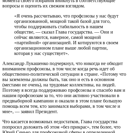
момента своего избрания вникнуть в соответствующие
вопросы и оценить их свежим взглядом.
«Я очень рассчитываю, что профсоюзы у нас будут
организованной, мощной такой базой для того,
чтобы поддерживать стабильность в нашем
обществе, — сказал Глава государства. — Они и
сейчас являются, наверное, самой мощной
«партийной» организацией. И котируются в своем
организационном плане выше любой партии,
которая у нас существует».
Александр Лукашенко подчеркнул, что никогда не обходит
вниманием профсоюзы, в том числе когда речь идет об
общественно-политической ситуации в стране. «Потому что
вы заземлены должны быть, так оно и есть в основном
(местами не очень), на трудовые коллективы, на людей.
Поэтому я всегда поддерживаю профсоюзы и спасибо вам и
нашим профсоюзам за то, что они активно участвовали в
предвыборной кампании и оказали в этом плане большую
помощь всем тем, кто занимался выборами, в том числе и
мне», — заявил Президент.
Что касается возможных недостатков, Глава государства
попросил доложить об этом «без прикрас», тем более, что
Юрий Сенько для профсоюзной сферы в определенной