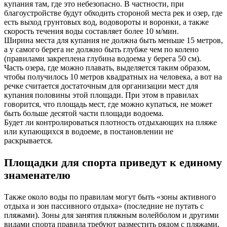
купания там, где это небезопасно. В частности, при
благоустройстве будут обходить стороной места рек и озер, где
есть выход грунтовых вод, водовороты и воронки, а также
скорость течения воды составляет более 10 м/мин.
Ширина места для купания не должна быть меньше 15 метров,
а у самого берега не должно быть глубже чем по колено
(правилами закреплена глубина водоема у берега 50 см).
Часть озера, где можно плавать, выделяется таким образом,
чтобы получилось 10 метров квадратных на человека, а вот на
речке считается достаточным для организации мест для
купания половины этой площади. При этом в правилах
говорится, что площадь мест, где можно купаться, не может
быть больше десятой части площади водоема.
Будет ли контролироваться плотность отдыхающих на пляже
или купающихся в водоеме, в постановлении не
раскрывается.
Площадки для спорта приведут к единому
знаменателю
Также около воды по правилам могут быть «зоны активного
отдыха и зон пассивного отдыха» (последние не путать с
пляжами). Зоны для занятия пляжным волейболом и другими
видами спорта правила требуют разместить рядом с пляжами,