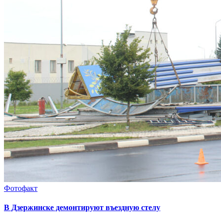
Фотофакт
В Дзержинске демонтируют въездную стелу