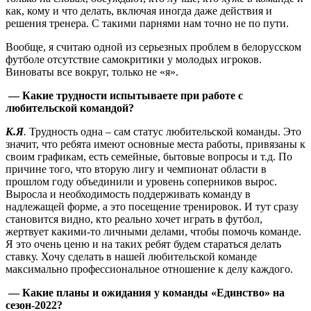
как, кому и что делать, включая иногда даже действия и
решения тренера. С такими парнями нам точно не по пути.
Вообще, я считаю одной из серьезных проблем в белорусском
футболе отсутствие самокритики у молодых игроков.
Виноваты все вокруг, только не «я».
— Какие трудности испытываете при работе с
любительской командой?
К.Я
.
Трудность одна – сам статус любительской команды. Это
значит, что ребята имеют основные места работы, привязаны к
своим графикам, есть семейные, бытовые вопросы и т.д. По
причине того, что вторую лигу и чемпионат области в
прошлом году объединили и уровень соперников вырос.
Выросла и необходимость поддерживать команду в
надлежащей форме, а это посещение тренировок. И тут сразу
становится видно, кто реально хочет играть в футбол,
жертвует какими-то личными делами, чтобы помочь команде.
Я это очень ценю и на таких ребят будем стараться делать
ставку. Хочу сделать в нашей любительской команде
максимально профессиональное отношение к делу каждого.
— Какие планы и ожидания у команды «Единство» на
сезон-2022?