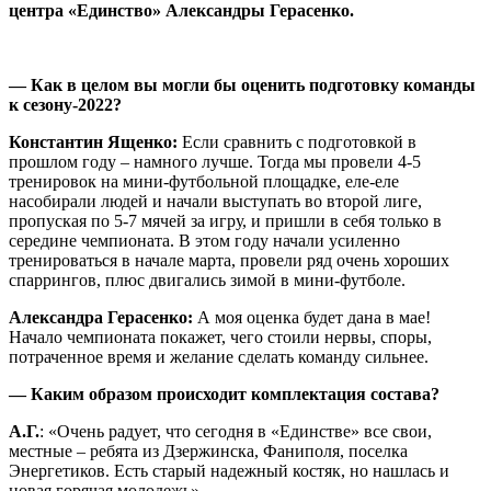
центра «Единство» Александры Герасенко.
— Как в целом вы могли бы оценить подготовку команды
к сезону-2022?
Константин Ященко
:
Если сравнить с подготовкой в
прошлом году – намного лучше. Тогда мы провели 4-5
тренировок на мини-футбольной площадке, еле-еле
насобирали людей и начали выступать во второй лиге,
пропуская по 5-7 мячей за игру, и пришли в себя только в
середине чемпионата. В этом году начали усиленно
тренироваться в начале марта, провели ряд очень хороших
спаррингов, плюс двигались зимой в мини-футболе.
Александра Герасенко
:
А моя оценка будет дана в мае!
Начало чемпионата покажет, чего стоили нервы, споры,
потраченное время и желание сделать команду сильнее.
— Каким образом происходит комплектация состава?
А.Г.
: «Очень радует, что сегодня в «Единстве» все свои,
местные – ребята из Дзержинска, Фаниполя, поселка
Энергетиков. Есть старый надежный костяк, но нашлась и
новая горячая молодежь».