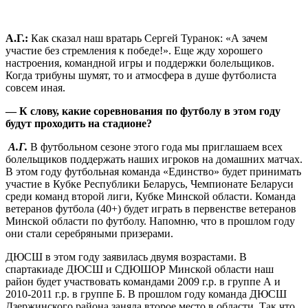
А.Г.:
Как сказал наш вратарь Сергей Туранок: «А зачем
участие без стремления к победе!». Еще жду хорошего
настроения, командной игры и поддержки болельщиков.
Когда трибуны шумят, то и атмосфера в душе футболиста
совсем иная.
— К слову, какие соревнования по футболу в этом году
будут проходить на стадионе?
А.Г.
В футбольном сезоне этого года мы приглашаем всех
болельщиков поддержать наших игроков на домашних матчах.
В этом году футбольная команда «Единство» будет принимать
участие в Кубке Республики Беларусь, Чемпионате Беларуси
среди команд второй лиги, Кубке Минской области. Команда
ветеранов футбола (40+) будет играть в первенстве ветеранов
Минской области по футболу. Напомню, что в прошлом году
они стали серебряными призерами.
ДЮСШ в этом году заявилась двумя возрастами. В
спартакиаде ДЮСШ и СДЮШОР Минской области наш
район будет участвовать командами 2009 г.р. в группе А и
2010-2011 г.р. в группе Б. В прошлом году команда ДЮСШ
Дзержинского района заняла второе место в области. Так что