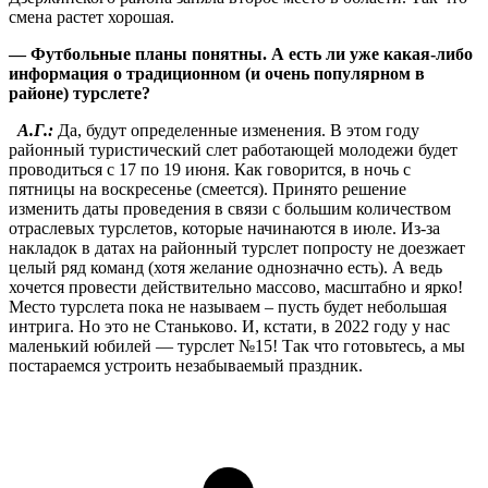
смена растет хорошая.
— Футбольные планы понятны. А есть ли уже какая-либо
информация о традиционном (и очень популярном в
районе) турслете?
А.Г.:
Да, будут определенные изменения. В этом году
районный туристический слет работающей молодежи будет
проводиться с 17 по 19 июня. Как говорится, в ночь с
пятницы на воскресенье (смеется). Принято решение
изменить даты проведения в связи с большим количеством
отраслевых турслетов, которые начинаются в июле. Из-за
накладок в датах на районный турслет попросту не доезжает
целый ряд команд (хотя желание однозначно есть). А ведь
хочется провести действительно массово, масштабно и ярко!
Место турслета пока не называем – пусть будет небольшая
интрига. Но это не Станьково. И, кстати, в 2022 году у нас
маленький юбилей — турслет №15! Так что готовьтесь, а мы
постараемся устроить незабываемый праздник.