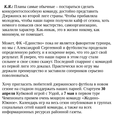
К.Я.:
Планы самые обычные – постараться сделать
конкурентоспособную команду, достойно представить
Дзержинск во второй лиге страны. Чтобы прибавляла
молодежь, чтобы наши парни получили кайф от сезона, хоть
немного повысив свое мастерство, самоорганизацию,
закалили характер. Как-никак, это в жизни никому, как
минимум, не помешает.
Может, ФК «Единство» пока не является фаворитом турнира,
но мы с Александрой Сергеевной и футболисты проделали
определенную работу, и я искренне верю, что это даст свой
результат. Я уверен, что наши парни в этом году стали
сильнее и свое слово скажут. Последний спарринг с командой
из первой лиги это доказал. Практически всю игру мы
держали преимущество и заставили соперников серьезно
поволноваться.
Хочу пригласить любителей дзержинского футбола в новом
сезоне на стадион поддержать наших парней. Стартуем
30
апреля
Кубковой игрой с Уздой, а
7 мая
в первом туре
Чемпионата примем очень мощную команду «Жодино-
Южное». Календарь игр на весь сезон опубликован в группах
социальных сетей нашей команды, а также на всех
информационных ресурсах районной газеты.