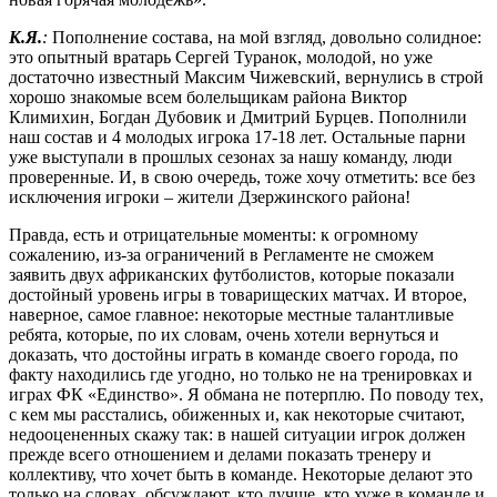
К.Я.
:
Пополнение состава, на мой взгляд, довольно солидное:
это опытный вратарь Сергей Туранок, молодой, но уже
достаточно известный Максим Чижевский, вернулись в строй
хорошо знакомые всем болельщикам района Виктор
Климихин, Богдан Дубовик и Дмитрий Бурцев. Пополнили
наш состав и 4 молодых игрока 17-18 лет. Остальные парни
уже выступали в прошлых сезонах за нашу команду, люди
проверенные. И, в свою очередь, тоже хочу отметить: все без
исключения игроки – жители Дзержинского района!
Правда, есть и отрицательные моменты: к огромному
сожалению, из-за ограничений в Регламенте не сможем
заявить двух африканских футболистов, которые показали
достойный уровень игры в товарищеских матчах. И второе,
наверное, самое главное: некоторые местные талантливые
ребята, которые, по их словам, очень хотели вернуться и
доказать, что достойны играть в команде своего города, по
факту находились где угодно, но только не на тренировках и
играх ФК «Единство». Я обмана не потерплю. По поводу тех,
с кем мы расстались, обиженных и, как некоторые считают,
недооцененных скажу так: в нашей ситуации игрок должен
прежде всего отношением и делами показать тренеру и
коллективу, что хочет быть в команде. Некоторые делают это
только на словах, обсуждают, кто лучше, кто хуже в команде и