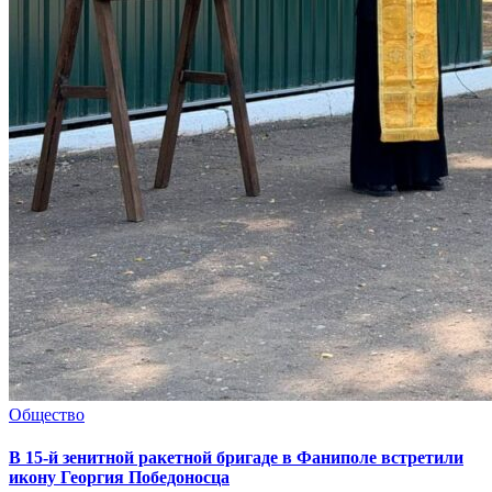
Общество
В 15-й зенитной ракетной бригаде в Фаниполе встретили
икону Георгия Победоносца