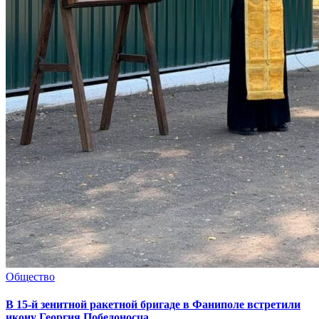
Общество
В 15-й зенитной ракетной бригаде в Фаниполе встретили
икону Георгия Победоносца