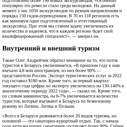
подготовлено более 190 новых экскурсоводов. «Особенно
популярно это ремесло стало среди молодежи. На данный
момент у нас 1050 экскурсоводов по разным направлениям и
порядка 150 гидов-переводчиков. В 70 из 118 регионов есть
как минимум один подготовленный и аттестованный
экскурсовод. При этом мы ставим задачу увеличивать их
количество и надеемся, что в каждом регионе будет свой
квалифицированный специалист», — заверил он.
Внутренний и внешний туризм
Также Олег Андрейчик обратил внимание на то, что поток
туристов в Беларусь увеличивается. «В прошлом году к нам
въехало 4,8 млн иностранцев, из них более 90% —
представители России. Экспорт туристических услуг за 2022
год составил $180 млн. Кроме того, за первый квартал
текущего года цифры по экспорту увеличились на 130-140% к
аналогичному периоду 2022 года», — сказал он. Кроме того,
по словам замминистра, на 6-7% увеличивается количество
туристов, которые въезжают в Беларусь по безвизовому
режиму из Латвии, Литвы и Польши.
«Всего в Беларуси развивается более 20 видов туризма, но
основной — это санаторно-курортный отдых. Так, с начала
года загрузка наших санаториев составляет более 90%. Сейчас