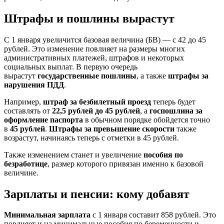
Штрафы и пошлины вырастут
С 1 января увеличится базовая величина (БВ) — с 42 до 45
рублей. Это изменение повлияет на размеры многих
административных платежей, штрафов и некоторых
социальных выплат. В первую очередь
вырастут
государственные пошлины
, а также
штрафы за
нарушения ПДД
.
Например,
штраф за безбилетный проезд
теперь будет
составлять от
22,5 рублей до 45 рублей
, а
госпошлина за
оформление паспорта
в обычном порядке обойдется точно
в
45 рублей
.
Штрафы за превышение скорости
также
возрастут, начинаясь теперь с отметки в 45 рублей.
Также изменением станет и увеличение
пособия по
безработице
, размер которого привязан именно к базовой
величине.
Зарплаты и пенсии: кому добавят
Минимальная зарплата
с 1 января составит 858 рублей. Это
повлияет и на минимальные пособия по беременности и