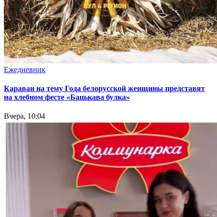
Ежедневник
Караваи на тему Года белорусской женщины представят
на хлебном фесте «Бацькава булка»
Вчера, 10:04