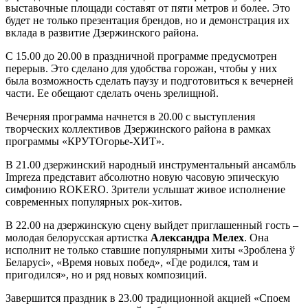
выставочные площади составят от пяти метров и более. Это
будет не только презентация брендов, но и демонстрация их
вклада в развитие Дзержинского района.
С 15.00 до 20.00 в праздничной программе предусмотрен
перерыв. Это сделано для удобства горожан, чтобы у них
была возможность сделать паузу и подготовиться к вечерней
части. Ее обещают сделать очень зрелищной.
Вечерняя программа начнется в 20.00 с выступления
творческих коллективов Дзержинского района в рамках
программы «КРУТОгорье-ХИТ».
В 21.00 дзержинский народный инструментальный ансамбль
Impreza представит абсолютно новую часовую эпическую
симфонию ROKERO. Зрители услышат живое исполнение
современных популярных рок-хитов.
В 22.00 на дзержинскую сцену выйдет приглашенный гость –
молодая белорусская артистка
Александра Мелех
. Она
исполнит не только ставшие популярными хиты «Зроблена ў
Беларусі», «Время новых побед», «Где родился, там и
пригодился», но и ряд новых композиций.
Завершится праздник в 23.00 традиционной акцией «Споем