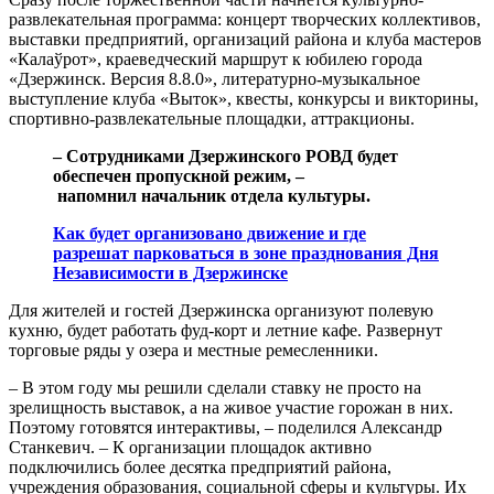
развлекательная программа: концерт творческих коллективов,
выставки предприятий, организаций района и клуба мастеров
«Калаўрот», краеведческий маршрут к юбилею города
«Дзержинск. Версия 8.8.0», литературно-музыкальное
выступление клуба «Выток», квесты, конкурсы и викторины,
спортивно-развлекательные площадки, аттракционы.
– Сотрудниками Дзержинского РОВД будет
обеспечен пропускной режим, –
напомнил
начальник отдела культуры
.
Как будет организовано движение и где
разрешат парковаться в зоне празднования Дня
Независимости в Дзержинске
Для жителей и гостей Дзержинска организуют полевую
кухню, будет работать фуд-корт и летние кафе. Развернут
торговые ряды у озера и местные ремесленники.
– В этом году мы решили сделали ставку не просто на
зрелищность выставок, а на живое участие горожан в них.
Поэтому готовятся интерактивы, – поделился Александр
Станкевич. – К организации площадок активно
подключились более десятка предприятий района,
учреждения образования, социальной сферы и культуры. Их