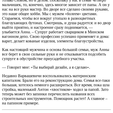
только словом, но и делом. Поскольку у нас в семье четверо
мальчишек, то, конечно, здесь многое зависит от папы. А он у
нас на все руки мастер. Во дворе все сделано своими руками,
это наше общее хобби. Мы с мужем «болеем» цветами.
Стараемся, чтобы все вокруг утопало в разноцветных
благоухающих бутонах. Смотришь, и душа радуется: и во двор
выйти приятно, и настроение сразу поднимается, —
улыбается Анна. – Супруг работает сварщиком в Минском
вагонном депо. Свою профессию успешно применяет и дома:
варит, делает кованые изделия, элементы благоустройства.
Как настоящий мужчина и основа большой семьи, муж Анны
все берет в свои сильные руки и не отказывается подсобить
супруге в обустройстве приусадебного участка.
— Говорит мне: «Ты выбирай дизайн, а я сделаю».
Недавно Варвашевичи воспользовались материнским
капиталом. Брали его на реконструкцию дома. Семья все-таки
большая, хотелось немного расшириться. Все время, пока шла
стройка, маленький Антон «хвостиком» ходил за папой. Зато
теперь может без запинки перечислить названия всех
строительных инструментов. Помощник растет! А главное –
на папином примере.