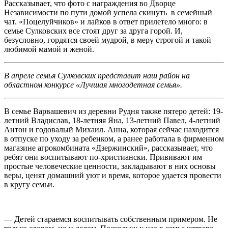
Рассказывает, что фото с награждения во Дворце
Независимости по пути домой успела скинуть в семейный
чат. «Поцелуйчиков» и лайков в ответ прилетело много: в
семье Сулковских все стоят друг за друга горой. И,
безусловно, гордятся своей мудрой, в меру строгой и такой
любимой мамой и женой.
В апреле семья Сулковских представит наш район на
областном конкурсе «Лучшая многодетная семья».
В семье Варвашевич из деревни Рудня также пятеро детей: 19-
летний Владислав, 18-летняя Яна, 13-летний Павел, 4-летний
Антон и годовалый Михаил. Анна, которая сейчас находится
в отпуске по уходу за ребенком, а ранее работала в фирменном
магазине агрокомбината «Дзержинский», рассказывает, что
ребят они воспитывают по-христиански. Прививают им
простые человеческие ценности, закладывают в них основы
веры, ценят домашний уют и время, которое удается провести
в кругу семьи.
— Детей стараемся воспитывать собственным примером. Не