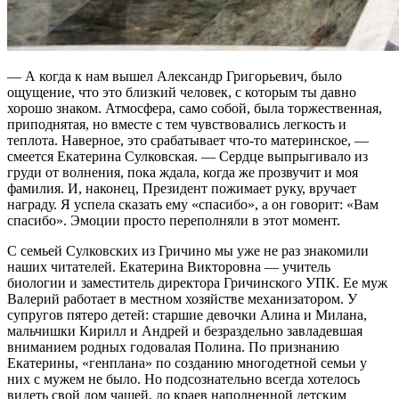
— А когда к нам вышел Александр Григорьевич, было
ощущение, что это близкий человек, с которым ты давно
хорошо знаком. Атмосфера, само собой, была торжественная,
приподнятая, но вместе с тем чувствовались легкость и
теплота. Наверное, это срабатывает что-то материнское, —
смеется Екатерина Сулковская. — Сердце выпрыгивало из
груди от волнения, пока ждала, когда же прозвучит и моя
фамилия. И, наконец, Президент пожимает руку, вручает
награду. Я успела сказать ему «спасибо», а он говорит: «Вам
спасибо». Эмоции просто переполняли в этот момент.
С семьей Сулковских из Гричино мы уже не раз знакомили
наших читателей. Екатерина Викторовна — учитель
биологии и заместитель директора Гричинского УПК. Ее муж
Валерий работает в местном хозяйстве механизатором. У
супругов пятеро детей: старшие девочки Алина и Милана,
мальчишки Кирилл и Андрей и безраздельно завладевшая
вниманием родных годовалая Полина. По признанию
Екатерины, «генплана» по созданию многодетной семьи у
них с мужем не было. Но подсознательно всегда хотелось
видеть свой дом чашей, до краев наполненной детским