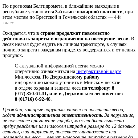
По прогнозам Белгидромета, в ближайшие выходные в
республике установится
3-й класс пожарной опасности
, при
этом местам по Брестской и Гомельской областях — 4-й
класс.
Ожидается, что
в стране продолжат повсеместно
действовать запреты и ограничения на посещение лесов.
В
лесах нельзя будет ездить на личном транспорте, в случаях
полного запрета гражданам придется воздержаться и от пеших
прогулок.
C актуальной информацией всегда можно
оперативно ознакомиться на
интерактивной карте
Минлесхоза.
По Дзержинскому району
информацию можно уточнить в Минском лесхозе
в отделе охраны и защиты леса
по телефону: 8
(017) 350-61-31, или в Дзержинском лесничестве:
8 (01716) 6-92-48.
Граждан, которые нарушили запрет на посещение лесов,
ждет
административная ответственность
. За нарушение,
не повлекшее причинение ущерба, может быть вынесено
предупреждение или наложен штраф в размере до 12 базовых
величин, а за нарушение, повлекшее уничтожение или
повреждение леса, – влечет наложение штрафа в размере до