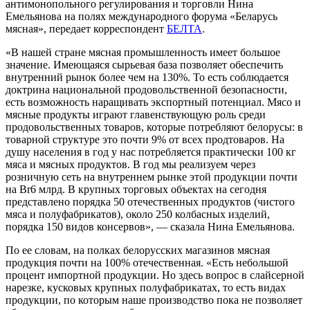
антимонопольного регулирования и торговли Нина
Емельянова на полях международного форума «Беларусь
мясная», передает корреспондент
БЕЛТА
.
«В нашей стране мясная промышленность имеет большое
значение. Имеющаяся сырьевая база позволяет обеспечить
внутренний рынок более чем на 130%. То есть соблюдается
доктрина национальной продовольственной безопасности,
есть возможность наращивать экспортный потенциал. Мясо и
мясные продукты играют главенствующую роль среди
продовольственных товаров, которые потребляют белорусы: в
товарной структуре это почти 9% от всех продтоваров. На
душу населения в год у нас потребляется практически 100 кг
мяса и мясных продуктов. В год мы реализуем через
розничную сеть на внутреннем рынке этой продукции почти
на Br6 млрд. В крупных торговых объектах на сегодня
представлено порядка 50 отечественных продуктов (чистого
мяса и полуфабрикатов), около 250 колбасных изделий,
порядка 150 видов консервов», — сказала Нина Емельянова.
По ее словам, на полках белорусских магазинов мясная
продукция почти на 100% отечественная. «Есть небольшой
процент импортной продукции. Но здесь вопрос в слайсерной
нарезке, кусковых крупных полуфабрикатах, то есть видах
продукции, по которым наше производство пока не позволяет