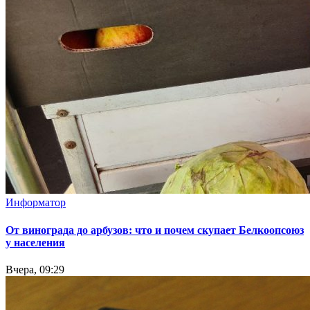
Информатор
От винограда до арбузов: что и почем скупает Белкоопсоюз
у населения
Вчера, 09:29