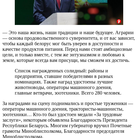
— Это наша жизнь, наши традиции и наше будущее. Аграрии
— основа продовольственного суверенитета, и от вас зависит,
чтобы каждый белорус мог быть уверен в доступности и
качестве продуктов питания. Перед нами стоят амбициозные
цели, и только вместе, с тем же энтузиазмом и любовью к
земле, которые всегда вам присущи, мы сможем их достичь.
Список награжденных солидный: районы и
предприятия, ставшие победителями в разных
номинациях. Также наград удостоены лучшие
животноводы, операторы машинного доения,
главные ветврачи, зоотехники. Всего 280 человек.
За наградами на сцену поднимались и простые труженики —
операторы машинного доения, трактористы-машинисты,
зоотехники… Кто-то был удостоен медали «За трудовые
заслуги», некоторым объявлена Благодарность Президента
Республики Беларусь. Многим губернатор вручил Почетные
грамоты Миноблисполкома, Благодарности председателя
Миноблисполкома.