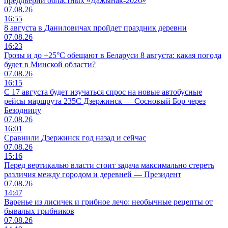
преддверии областных «Дажынак-2026»
07.08.26
16:55
8 августа в Даниловичах пройдет праздник деревни
07.08.26
16:23
Грозы и до +25°С обещают в Беларуси 8 августа: какая погода
будет в Минской области?
07.08.26
16:15
С 17 августа будет изучаться спрос на новые автобусные
рейсы маршрута 235С Дзержинск — Сосновый Бор через
Безодницу
07.08.26
16:01
Сравнили Дзержинск год назад и сейчас
07.08.26
15:16
Перед вертикалью власти стоит задача максимально стереть
различия между городом и деревней — Президент
07.08.26
14:47
Варенье из лисичек и грибное лечо: необычные рецепты от
бывалых грибников
07.08.26