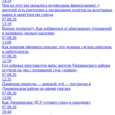
14:19
Чем на этот раз оказались недовольны фанипольчане: у
жителей есть претензии к организации полетов на воздушных
шарах в окрестностях города
07.08.26
13:19
Вопрос психологу. Как избавиться от абьюзивных отношений
и разорвать «кольцо насилия»
07.08.26
13:08
Как вовремя оформить пенсию: что должны сделать работник
и работодатель
07.08.26
12:59
Год избивал престарелую мать: жителя Дзержинского района
осудили на два с половиной года «химии»
07.08.26
12:35
Памятник природы — вековой дуб — пострадал в
Дзержинском районе во время урагана
07.08.26
12:00
Как Дзержинское ДСУ готовит город к празднику
07.08.26
10:44