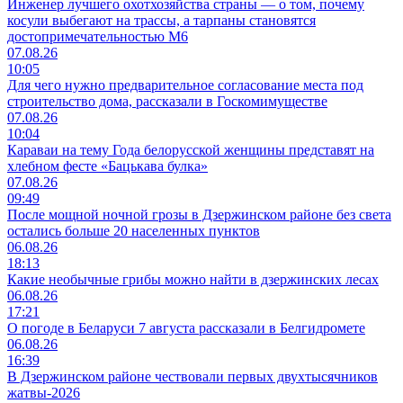
Инженер лучшего охотхозяйства страны — о том, почему
косули выбегают на трассы, а тарпаны становятся
достопримечательностью М6
07.08.26
10:05
Для чего нужно предварительное согласование места под
строительство дома, рассказали в Госкомимуществе
07.08.26
10:04
Караваи на тему Года белорусской женщины представят на
хлебном фесте «Бацькава булка»
07.08.26
09:49
После мощной ночной грозы в Дзержинском районе без света
остались больше 20 населенных пунктов
06.08.26
18:13
Какие необычные грибы можно найти в дзержинских лесах
06.08.26
17:21
О погоде в Беларуси 7 августа рассказали в Белгидромете
06.08.26
16:39
В Дзержинском районе чествовали первых двухтысячников
жатвы-2026