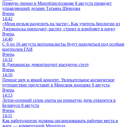
Прямую линию в Миноблисполкоме 8 августа проведет
управляющий делами Татьяна Шевцова
Вчера,
14:42
«Меня нельзя разделить на части». Как учитель биологии из
Дзержинска преподает, растит, строит и влюбляет в науку
Вчера,
14:40
С 6 по 16 августа мотоциклисты будут находиться под особым
контролем ГАИ
Вчера,
14:32
В Дзержинске демонтируют въездную стелу
Вчера,
14:16
Пенное шоу и яркий концерт. Увлекательное космическое
путешествие представят в Минском зоопарке 9 августа
Вчера,
14:13
Летне-осенний сезон охоты на пернатую дичь откроется в
Беларуси 8 августа
Вчера,
14:11
Как работодатели должны организовывать рабочие места в
жару — комментарий Минтруда