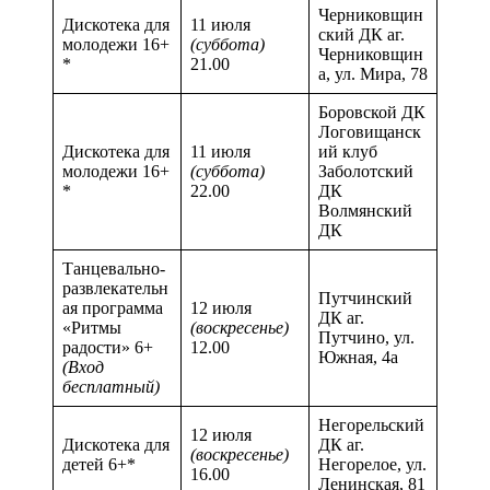
Черниковщин
Дискотека для
11 июля
ский ДК аг.
молодежи 16+
(суббота)
Черниковщин
*
21.00
а, ул. Мира, 78
Боровской ДК
Логовищанск
Дискотека для
11 июля
ий клуб
молодежи 16+
(суббота)
Заболотский
*
22.00
ДК
Волмянский
ДК
Танцевально-
развлекательн
Путчинский
ая программа
12 июля
ДК аг.
«Ритмы
(воскресенье)
Путчино, ул.
радости» 6+
12.00
Южная, 4а
(Вход
бесплатный)
Негорельский
12 июля
Дискотека для
ДК аг.
(воскресенье)
детей 6+*
Негорелое, ул.
16.00
Ленинская, 81