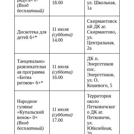
18.00
ул. Школьная,
(Вход
1а
бесплатный)
Скирмантовск
ий ДК аг.
11 июля
Дискотека для
Скирмантово,
(суббота)
детей 6+*
ул.
14.00
Центральная,
2а
ДК п.
Танцевально-
Энергетиков
развлекательн
11 июля
пос.
ая программа
(суббота)
Энергетиков,
«Битва
16.00
ул. О.
ритмов» 6+*
Кошевого, 5
Территория
Народное
около
гулянье
Петковичског
11 июля
«Купальский
о ДК аг.
(суббота)
венок» 0+
Петковичи,
17.00
(Вход
ул.
бесплатный)
Юбилейная,
7б