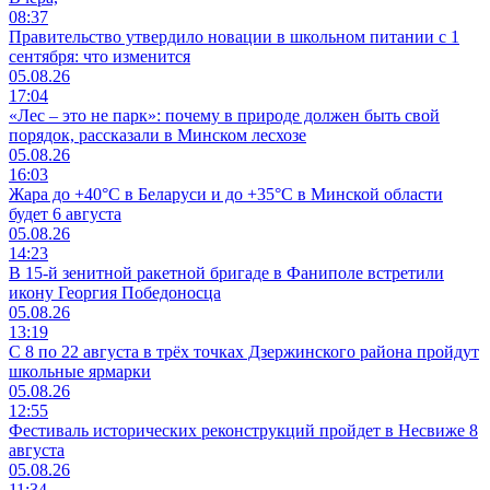
08:37
Правительство утвердило новации в школьном питании с 1
сентября: что изменится
05.08.26
17:04
«Лес – это не парк»: почему в природе должен быть свой
порядок, рассказали в Минском лесхозе
05.08.26
16:03
Жара до +40°С в Беларуси и до +35°С в Минской области
будет 6 августа
05.08.26
14:23
В 15-й зенитной ракетной бригаде в Фаниполе встретили
икону Георгия Победоносца
05.08.26
13:19
С 8 по 22 августа в трёх точках Дзержинского района пройдут
школьные ярмарки
05.08.26
12:55
Фестиваль исторических реконструкций пройдет в Несвиже 8
августа
05.08.26
11:34