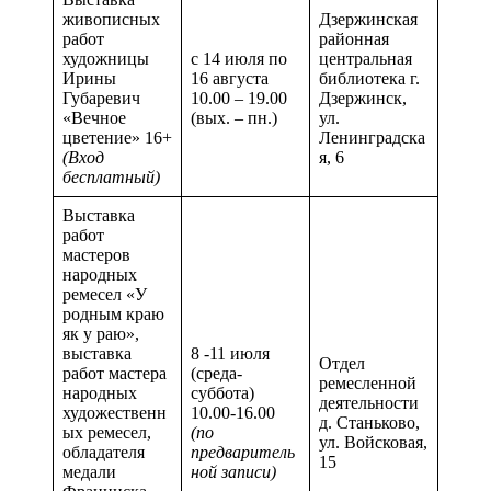
живописных
Дзержинская
работ
районная
художницы
с 14 июля по
центральная
Ирины
16 августа
библиотека г.
Губаревич
10.00 – 19.00
Дзержинск,
«Вечное
(вых. – пн.)
ул.
цветение» 16+
Ленинградска
(Вход
я, 6
бесплатный)
Выставка
работ
мастеров
народных
ремесел «У
родным краю
як у раю»,
выставка
8 -11 июля
Отдел
работ мастера
(среда-
ремесленной
народных
суббота)
деятельности
художественн
10.00-16.00
д. Станьково,
ых ремесел,
(по
ул. Войсковая,
обладателя
предваритель
15
медали
ной записи)