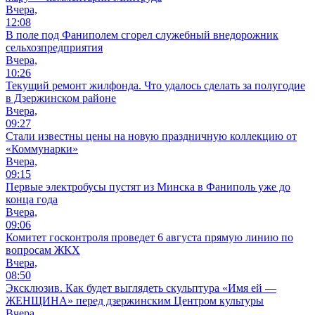
Вчера,
12:08
В поле под Фаниполем сгорел служебный внедорожник
сельхозпредприятия
Вчера,
10:26
Текущий ремонт жилфонда. Что удалось сделать за полугодие
в Дзержинском районе
Вчера,
09:27
Стали известны цены на новую праздничную коллекцию от
«Коммунарки»
Вчера,
09:15
Первые электробусы пустят из Минска в Фаниполь уже до
конца года
Вчера,
09:06
Комитет госконтроля проведет 6 августа прямую линию по
вопросам ЖКХ
Вчера,
08:50
Эксклюзив. Как будет выглядеть скульптура «Имя ей —
ЖЕНЩИНА» перед дзержинским Центром культуры
Вчера,