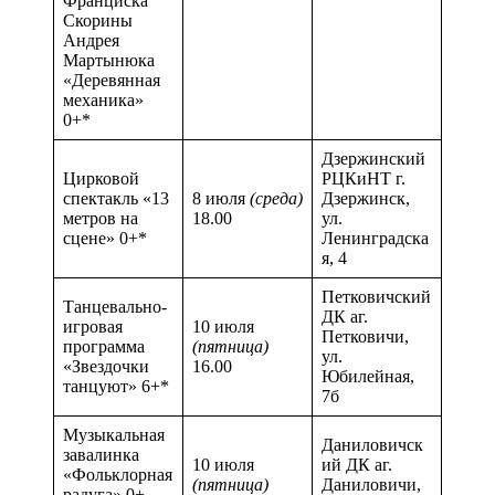
Франциска
Скорины
Андрея
Мартынюка
«Деревянная
механика»
0+*
Дзержинский
Цирковой
РЦКиНТ г.
спектакль «13
8 июля
(среда)
Дзержинск,
метров на
18.00
ул.
сцене» 0+*
Ленинградска
я, 4
Петковичский
Танцевально-
ДК аг.
игровая
10 июля
Петковичи,
программа
(пятница)
ул.
«Звездочки
16.00
Юбилейная,
танцуют» 6+*
7б
Музыкальная
Даниловичск
завалинка
10 июля
ий ДК аг.
«Фольклорная
(пятница)
Даниловичи,
радуга» 0+