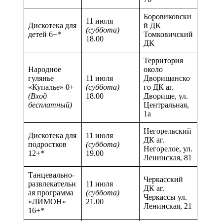
Боровиковски
11 июля
Дискотека для
й ДК
(суббота)
детей 6+*
Томковичский
18.00
ДК
Территория
Народное
около
гулянье
11 июля
Дворищанско
«Купалье» 0+
(суббота)
го ДК аг.
(Вход
18.00
Дворище, ул.
бесплатный)
Центральная,
1а
Негорельский
Дискотека для
11 июля
ДК аг.
подростков
(суббота)
Негорелое, ул.
12+*
19.00
Ленинская, 81
Танцевально-
Черкасский
развлекательн
11 июля
ДК аг.
ая программа
(суббота)
Черкассы ул.
«ЛИМОН»
21.00
Ленинская, 21
16+*