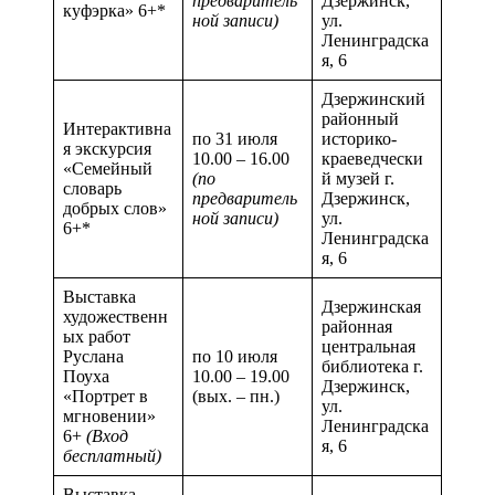
предваритель
Дзержинск,
куфэрка» 6+*
ной записи)
ул.
Ленинградска
я, 6
Дзержинский
районный
Интерактивна
по 31 июля
историко-
я экскурсия
10.00 – 16.00
краеведчески
«Семейный
(по
й музей г.
словарь
предваритель
Дзержинск,
добрых слов»
ной записи)
ул.
6+*
Ленинградска
я, 6
Выставка
Дзержинская
художественн
районная
ых работ
центральная
Руслана
по 10 июля
библиотека г.
Поуха
10.00 – 19.00
Дзержинск,
«Портрет в
(вых. – пн.)
ул.
мгновении»
Ленинградска
6+
(Вход
я, 6
бесплатный)
Выставка