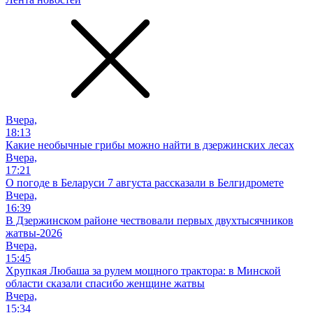
Вчера,
18:13
Какие необычные грибы можно найти в дзержинских лесах
Вчера,
17:21
О погоде в Беларуси 7 августа рассказали в Белгидромете
Вчера,
16:39
В Дзержинском районе чествовали первых двухтысячников
жатвы-2026
Вчера,
15:45
Хрупкая Любаша за рулем мощного трактора: в Минской
области сказали спасибо женщине жатвы
Вчера,
15:34