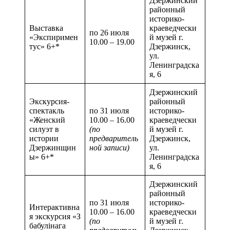
Дзержинский
районный
историко-
Выставка
краеведчески
по 26 июля
«Экспиримен
й музей г.
10.00 – 19.00
тус» 6+*
Дзержинск,
ул.
Ленинградска
я, 6
Дзержинский
Экскурсия-
районный
спектакль
по 31 июля
историко-
«Женский
10.00 – 16.00
краеведчески
силуэт в
(по
й музей г.
истории
предваритель
Дзержинск,
Дзержинщин
ной записи)
ул.
ы» 6+*
Ленинградска
я, 6
Дзержинский
районный
по 31 июля
историко-
Интерактивна
10.00 – 16.00
краеведчески
я экскурсия «З
(по
й музей г.
бабулінага