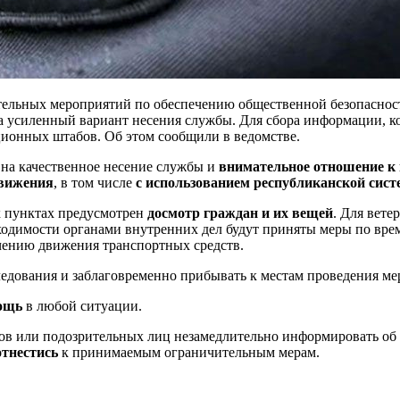
ельных мероприятий по обеспечению общественной безопасност
 усиленный вариант несения службы. Для сбора информации, кон
ционных штабов. Об этом сообщили в ведомстве.
на качественное несение службы и
внимательное отношение к
движения
, в том числе
с использованием республиканской сис
х пунктах предусмотрен
досмотр граждан и их вещей
. Для вете
бходимости органами внутренних дел будут приняты меры по вр
чению движения транспортных средств.
едования и заблаговременно прибывать к местам проведения ме
ощь
в любой ситуации.
ов или подозрительных лиц незамедлительно информировать об
отнестись
к принимаемым ограничительным мерам.