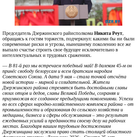
Председатель Дзержинского райисполкома
Никита Реут
,
обращаясь к гостям торжеств, подчеркнул: какими бы ни были
современные риски и угрозы, нынешнему поколению все же
выпало счастье строить свое будущее исключительно в
интеллектуальных и трудовых сражениях.
—
В 81-й раз мы встречаем победный май! В далеком 45-м он
принёс свободу белорусам и всем братским народам
Советского Союза. А дата 9 мая – стала точкой отсчёта
новой истории – мирной и созидательной. Жители
Дзержинского района стремятся быть достойными славы
своих отцо́в и дедов, славы Великой Победы, сохраняя и
приумножая все созданное предыдущими поколениями. Успехи
во всех сферах народно-хозяйственного комплекса района – от
промышленности и образования до сельского хозяйства и
медицины, бизнеса и сферы обслуживания – это результат
ежедневных усилий и преданности своему делу на рабочих
местах. Благодаря вашим трудовым достижениям
Дзержинщина заслужила право стать столицей областного