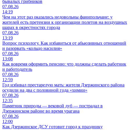
бывалых грибников
07.08.26
14:19
Чем на этот раз оказались недовольны фанипольчане: у
жителей есть претензии к организации полетов на воздушных
шарах в окрестностях города
07.08.26
13:19
Вопрос психологу. Как избавиться от абьюзивных отношений
и разорвать «кольцо насилия»
07.08.26
13:08
Как вовремя оформить пенсию: что должны сделать работник
и работодатель
07.08.26
12:59
Год избивал престарелую мать: жителя Дзержинского района
осудили на два с половиной года «химии»
07.08.26
12:35
Памятник природы — вековой дуб — пострадал в
Дзержинском районе во время урагана
07.08.26
12:00
Как Дзержинское ДСУ готовит город к празднику