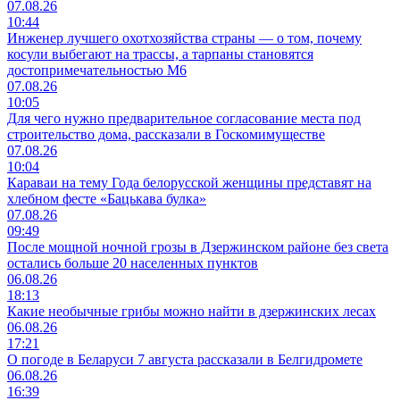
07.08.26
10:44
Инженер лучшего охотхозяйства страны — о том, почему
косули выбегают на трассы, а тарпаны становятся
достопримечательностью М6
07.08.26
10:05
Для чего нужно предварительное согласование места под
строительство дома, рассказали в Госкомимуществе
07.08.26
10:04
Караваи на тему Года белорусской женщины представят на
хлебном фесте «Бацькава булка»
07.08.26
09:49
После мощной ночной грозы в Дзержинском районе без света
остались больше 20 населенных пунктов
06.08.26
18:13
Какие необычные грибы можно найти в дзержинских лесах
06.08.26
17:21
О погоде в Беларуси 7 августа рассказали в Белгидромете
06.08.26
16:39