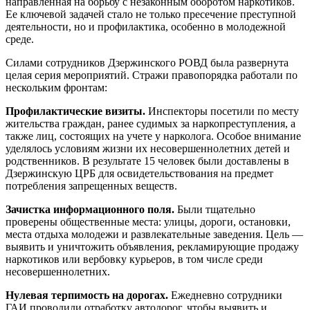
направленная на борьбу с незаконным оборотом наркотиков.
Ее ключевой задачей стало не только пресечение преступной
деятельности, но и профилактика, особенно в молодежной
среде.
Силами сотрудников Дзержинского РОВД была развернута
целая серия мероприятий. Стражи правопорядка работали по
нескольким фронтам:
Профилактические визиты.
Инспекторы посетили по месту
жительства граждан, ранее судимых за наркопреступления, а
также лиц, состоящих на учете у нарколога. Особое внимание
уделялось условиям жизни их несовершеннолетних детей и
родственников. В результате 15 человек были доставлены в
Дзержинскую ЦРБ для освидетельствования на предмет
потребления запрещенных веществ.
Зачистка информационного поля.
Были тщательно
проверены общественные места: улицы, дороги, остановки,
места отдыха молодежи и развлекательные заведения. Цель —
выявить и уничтожить объявления, рекламирующие продажу
наркотиков или вербовку курьеров, в том числе среди
несовершеннолетних.
Нулевая терпимость на дорогах.
Ежедневно сотрудники
ГАИ проводили отработку автодорог, чтобы выявить и