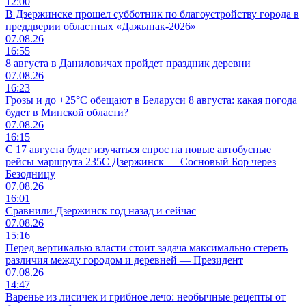
12:00
В Дзержинске прошел субботник по благоустройству города в
преддверии областных «Дажынак-2026»
07.08.26
16:55
8 августа в Даниловичах пройдет праздник деревни
07.08.26
16:23
Грозы и до +25°С обещают в Беларуси 8 августа: какая погода
будет в Минской области?
07.08.26
16:15
С 17 августа будет изучаться спрос на новые автобусные
рейсы маршрута 235С Дзержинск — Сосновый Бор через
Безодницу
07.08.26
16:01
Сравнили Дзержинск год назад и сейчас
07.08.26
15:16
Перед вертикалью власти стоит задача максимально стереть
различия между городом и деревней — Президент
07.08.26
14:47
Варенье из лисичек и грибное лечо: необычные рецепты от