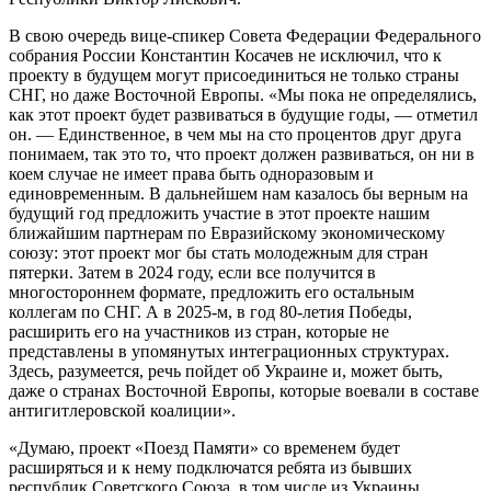
В свою очередь вице-спикер Совета Федерации Федерального
собрания России Константин Косачев не исключил, что к
проекту в будущем могут присоединиться не только страны
СНГ, но даже Восточной Европы. «Мы пока не определялись,
как этот проект будет развиваться в будущие годы, — отметил
он. — Единственное, в чем мы на сто процентов друг друга
понимаем, так это то, что проект должен развиваться, он ни в
коем случае не имеет права быть одноразовым и
единовременным. В дальнейшем нам казалось бы верным на
будущий год предложить участие в этот проекте нашим
ближайшим партнерам по Евразийскому экономическому
союзу: этот проект мог бы стать молодежным для стран
пятерки. Затем в 2024 году, если все получится в
многостороннем формате, предложить его остальным
коллегам по СНГ. А в 2025-м, в год 80-летия Победы,
расширить его на участников из стран, которые не
представлены в упомянутых интеграционных структурах.
Здесь, разумеется, речь пойдет об Украине и, может быть,
даже о странах Восточной Европы, которые воевали в составе
антигитлеровской коалиции».
«Думаю, проект «Поезд Памяти» со временем будет
расширяться и к нему подключатся ребята из бывших
республик Советского Союза, в том числе из Украины,